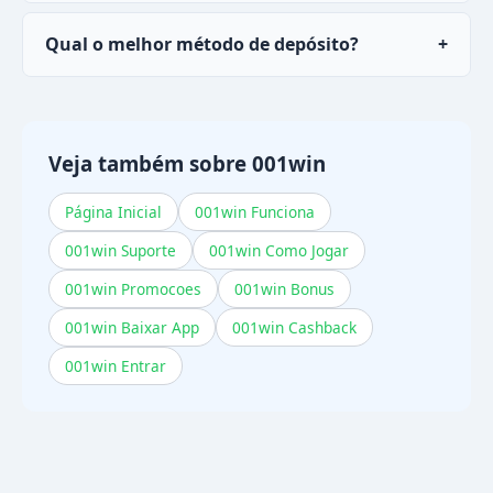
Não. O PIX deve ser realizado com uma conta
Qual o melhor método de depósito?
+
bancária no mesmo CPF cadastrado no
001win
.
O PIX é o maneira mais ligeiro e sem taxas,
sendo a opção preferida pela maioria dos
jogadores.
Veja também sobre 001win
Página Inicial
001win Funciona
001win Suporte
001win Como Jogar
001win Promocoes
001win Bonus
001win Baixar App
001win Cashback
001win Entrar