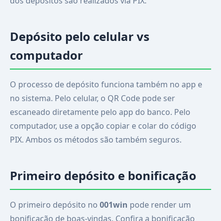
dos depósitos são realizados via PIX.
Depósito pelo celular vs
computador
O processo de depósito funciona também no app e
no sistema. Pelo celular, o QR Code pode ser
escaneado diretamente pelo app do banco. Pelo
computador, use a opção copiar e colar do código
PIX. Ambos os métodos são também seguros.
Primeiro depósito e bonificação
O primeiro depósito no
001win
pode render um
bonificação de boas-vindas. Confira a bonificação