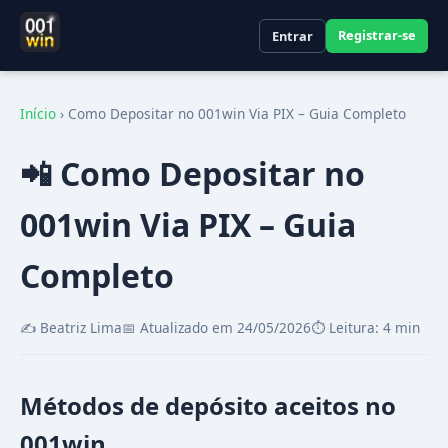
Registrar-se
Entrar
Início
›
Como Depositar no 001win Via PIX – Guia Completo
📲 Como Depositar no
001win Via PIX – Guia
Completo
✍️ Beatriz Lima
📅 Atualizado em 24/05/2026
⏱️ Leitura: 4 min
Métodos de depósito aceitos no
001win