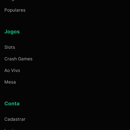
Populares
Jogos
Slots
Crash Games
Ao Vivo
Mesa
Conta
Cadastrar