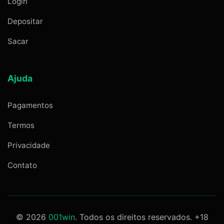
Login
Depositar
Sacar
Ajuda
Pagamentos
Termos
Privacidade
Contato
© 2026
001win
. Todos os direitos reservados. +18