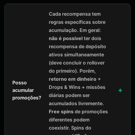
Cada recompensa tem
regras específicas sobre
acumulação. Em geral:
não é possível
ter dois
recompensa de depósito
ativos simultaneamente
(deve concluir o rollover
do primeiro). Porém,
retorno em dinheiro
+
Posso
Drops & Wins + missões
acumular
diárias podem ser
promoções?
acumulados livremente.
Free spins
de promoções
diferentes podem
coexistir. Spins do