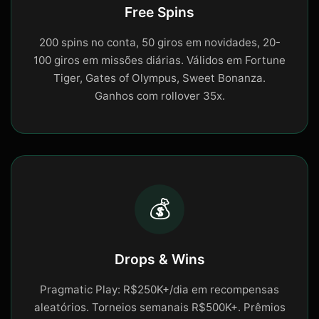
Free Spins
200 spins no conta, 50 giros em novidades, 20-
100 giros em missões diárias. Válidos em Fortune
Tiger, Gates of Olympus, Sweet Bonanza.
Ganhos com rollover 35x.
💰
Drops & Wins
Pragmatic Play: R$250K+/dia em recompensas
aleatórios. Torneios semanais R$500K+. Prêmios