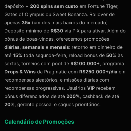
depósito +
200 spins sem custo
em Fortune Tiger,
Gates of Olympus ou Sweet Bonanza. Rollover de
apenas
35x
(um dos mais baixos do mercado).
Depósito mínimo de
R$30
via PIX para ativar. Além do
bônus de boas-vindas, oferecemos promoções
diárias
,
semanais
e
mensais
: retorno em dinheiro de
até
15%
toda segunda-feira, reload bonus de
50%
às
sextas, torneios com pool de
R$100.000+
, programa
Drops & Wins
da Pragmatic com
R$250.000+/dia
em
recompensas aleatórios, e missões diárias com
recompensas progressivas. Usuários
VIP
recebem
bônus diferenciados de até
200%
, cashback de até
20%
, gerente pessoal e saques prioritários.
Calendário de Promoções