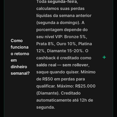
Toda
segunda-feira
,
calculamos suas perdas
líquidas da semana anterior
(segunda a domingo). A
porcentagem depende do
seu nível VIP: Bronze 5%,
Como
Prata 8%, Ouro 10%, Platina
funciona
12%, Diamante 15-20%. O
o retorno
cashback é creditado como
em
saldo real
—
sem rollover
,
dinheiro
saque quando quiser. Mínimo
semanal?
de R$50 em perdas para
qualificar. Máximo: R$25.000
(Diamante). Creditado
automaticamente até 12h de
segunda.