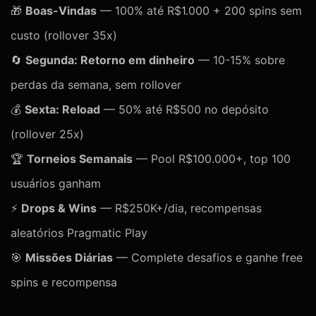
🎁
Boas-Vindas
— 100% até R$1.000 + 200 spins sem
custo (rollover 35x)
🔄
Segunda: Retorno em dinheiro
— 10-15% sobre
perdas da semana, sem rollover
💰
Sexta: Reload
— 50% até R$500 no depósito
(rollover 25x)
🏆
Torneios Semanais
— Pool R$100.000+, top 100
usuários ganham
⚡
Drops & Wins
— R$250K+/dia, recompensas
aleatórios Pragmatic Play
🎯
Missões Diárias
— Complete desafios e ganhe free
spins e recompensa