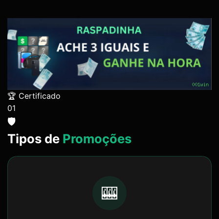
🏆 Certificado
01
🛡️
Tipos de
Promoções
🎰