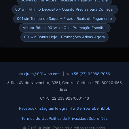
001win Entrar Agora – Acesse a Plataforma Oficial
001win Mínimo Depósito – Quanto Precisa para Começar
001win Tempo de Saque – Prazos Reais de Pagamento
Melhor Bônus 001win – Qual Promoção Escolher
001win Bônus Hoje – Promoções Ativas Agora
📧
ajuda@001wina.com
| 📞
+55 (27) 92088-7066
📍 Rua XV de Novembro, 3351, Centro, Curitiba - PR, 80020-965,
Brasil
CNPJ: 22.233.929/0001-46
Facebook
Instagram
Telegram
Twitter
YouTube
TikTok
Termos de Uso
Política de Privacidade
Sobre Nós
© 2026 001win. Todos os direitos reservados.