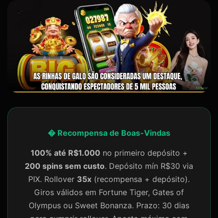
� Recompensa de Boas-Vindas
100% até R$1.000
no primeiro depósito +
200 spins sem custo
. Depósito mín R$30 via
PIX. Rollover
35x
(recompensa + depósito).
Giros válidos em Fortune Tiger, Gates of
Olympus ou Sweet Bonanza. Prazo: 30 dias