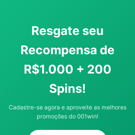
Resgate seu
Recompensa de
R$1.000 + 200
Spins!
Cadastre-se agora e aproveite as melhores
promoções do 001win!