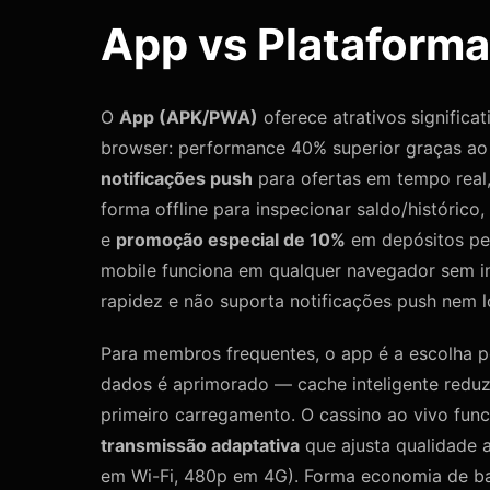
App vs Plataform
O
App (APK/PWA)
oferece atrativos significa
browser: performance 40% superior graças ao 
notificações push
para ofertas em tempo real
forma offline para inspecionar saldo/histórico, 
e
promoção especial de 10%
em depósitos pe
mobile funciona em qualquer navegador sem i
rapidez e não suporta notificações push nem l
Para membros frequentes, o app é a escolha p
dados é aprimorado — cache inteligente redu
primeiro carregamento. O cassino ao vivo fu
transmissão adaptativa
que ajusta qualidade
em Wi-Fi, 480p em 4G). Forma economia de bat