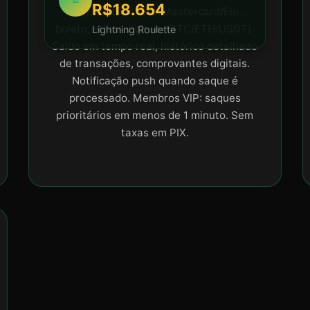
R$18.654
min), cartões Visa/Mastercard/Elo,
boleto, ativos digitais (BTC/ETH/USDT).
Lightning Roulette
Saldo em tempo real, histórico detalhado
de transações, comprovantes digitais.
Notificação push quando saque é
processado. Membros VIP: saques
prioritários em menos de 1 minuto. Sem
taxas em PIX.