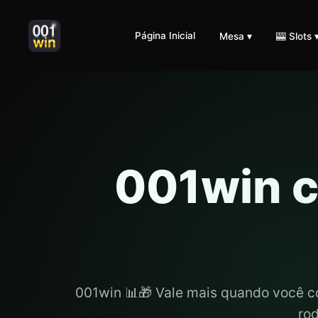
Página Inicial
Mesa ▾
🎰 Slots 
001win c
001win 📊🎁 Vale mais quando você c
rod