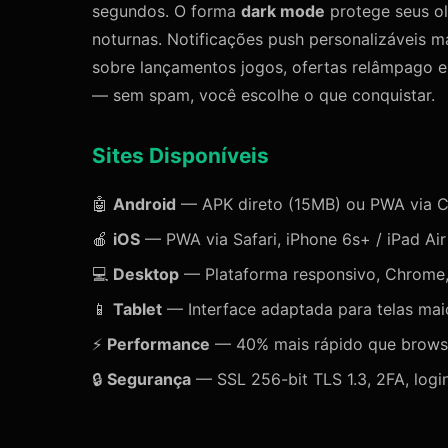
segundos. O forma
dark mode
protege seus o
noturnas. Notificações push personalizáveis 
sobre lançamentos jogos, ofertas relâmpago e
— sem spam, você escolhe o que conquistar.
Sites Disponíveis
🤖
Android
— APK direto (15MB) ou PWA via C
🍎
iOS
— PWA via Safari, iPhone 6s+ / iPad Air
💻
Desktop
— Plataforma responsivo, Chrome, 
📱
Tablet
— Interface adaptada para telas mai
⚡
Performance
— 40% mais rápido que browser
🔒
Segurança
— SSL 256-bit TLS 1.3, 2FA, logi