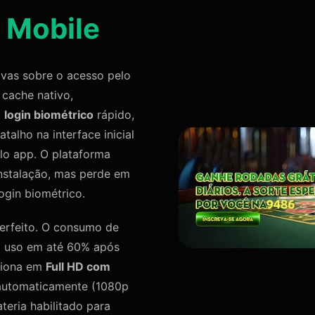
a
Mobile
tivas sobre o acesso pelo
cache nativo,
,
login biométrico
rápido,
atalho na interface inicial
lo app. O plataforma
nstalação, mas perde em
ogin biométrico.
erfeito. O consumo de
z uso em até 60% após
nciona em
Full HD com
 automaticamente (1080p
eria habilitado para