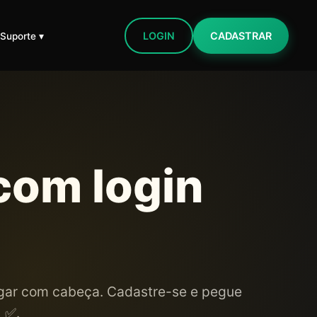
LOGIN
CADASTRAR
 Suporte ▾
com login
ogar com cabeça. Cadastre-se e pegue
 ✅.