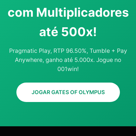
com Multiplicadores
até 500x!
Pragmatic Play, RTP 96.50%, Tumble + Pay
Anywhere, ganho até 5.000x. Jogue no
001win!
JOGAR GATES OF OLYMPUS