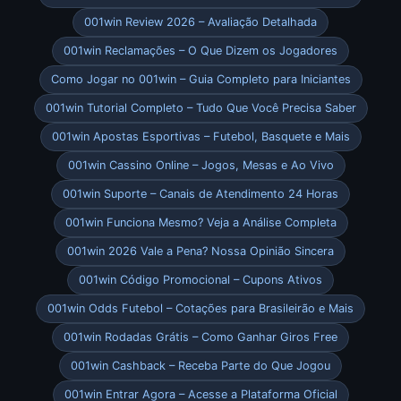
001win Review 2026 – Avaliação Detalhada
001win Reclamações – O Que Dizem os Jogadores
Como Jogar no 001win – Guia Completo para Iniciantes
001win Tutorial Completo – Tudo Que Você Precisa Saber
001win Apostas Esportivas – Futebol, Basquete e Mais
001win Cassino Online – Jogos, Mesas e Ao Vivo
001win Suporte – Canais de Atendimento 24 Horas
001win Funciona Mesmo? Veja a Análise Completa
001win 2026 Vale a Pena? Nossa Opinião Sincera
001win Código Promocional – Cupons Ativos
001win Odds Futebol – Cotações para Brasileirão e Mais
001win Rodadas Grátis – Como Ganhar Giros Free
001win Cashback – Receba Parte do Que Jogou
001win Entrar Agora – Acesse a Plataforma Oficial