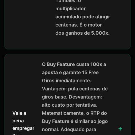
Tumbles, o
multiplicador
acumulado pode atingir
centenas. É o motor
dos ganhos de 5.000x.
O
Buy Feature
custa
100x a
aposta
e garante 15 Free
Giros imediatamente.
Vantagem: pula centenas de
giros base. Desvantagem:
alto custo por tentativa.
Matematicamente, o RTP do
Vale a
pena
Buy Feature é similar ao jogo
empregar
normal. Adequado para