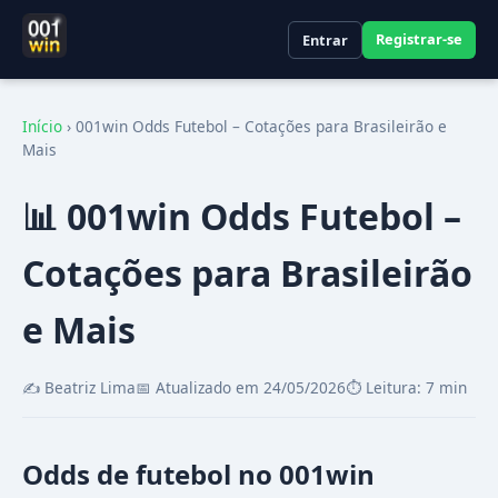
Registrar-se
Entrar
Início
›
001win Odds Futebol – Cotações para Brasileirão e
Mais
📊 001win Odds Futebol –
Cotações para Brasileirão
e Mais
✍️ Beatriz Lima
📅 Atualizado em 24/05/2026
⏱️ Leitura: 7 min
Odds de futebol no 001win