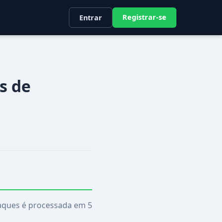
Registrar-se
Entrar
s de
saques é processada em 5