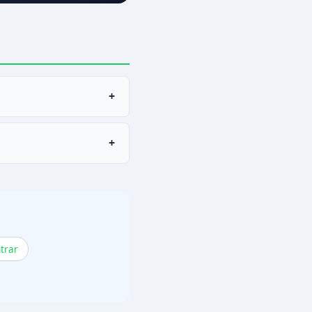
+
+
ique esses itens ou
trar