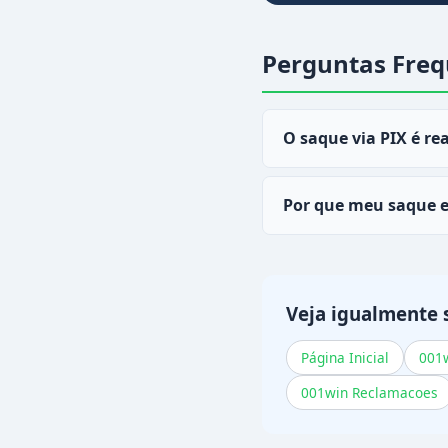
Perguntas Freq
O saque via PIX é re
Sim, a maioria dos sa
Por que meu saque 
Pode ser verificação 
contate o suporte.
Veja igualmente 
Página Inicial
001
001win Reclamacoes