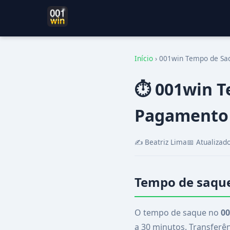
Início
›
001win Tempo de Saq
⏱️ 001win T
Pagamento
✍️ Beatriz Lima
📅 Atualizad
Tempo de saqu
O tempo de saque no
0
a 30 minutos. Transferên