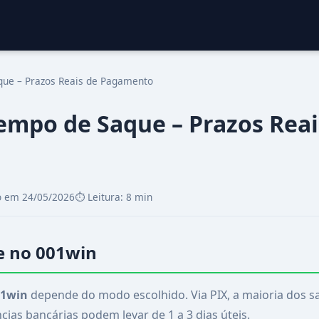
ue – Prazos Reais de Pagamento
empo de Saque – Prazos Reai
o em 24/05/2026
⏱️ Leitura: 8 min
e no 001win
01win
depende do modo escolhido. Via PIX, a maioria dos 
cias bancárias podem levar de 1 a 3 dias úteis.