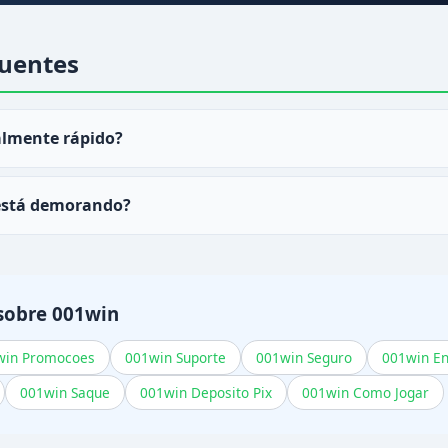
uentes
almente rápido?
ques via PIX no
001win
cai em menos de 30 minutos.
está demorando?
de perfil pendente ou rollover de bônus não cumprido. Verif
sobre 001win
win Promocoes
001win Suporte
001win Seguro
001win En
001win Saque
001win Deposito Pix
001win Como Jogar