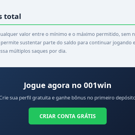
s total
ualquer valor entre o mínimo e o máximo permitido, sem n
o permite sustentar parte do saldo para continuar jogando 
ssa múltiplos saques por dia.
Jogue agora no 001win
Crie sua perfil gratuita e ganhe bônus no primeiro depósit
CRIAR CONTA GRÁTIS