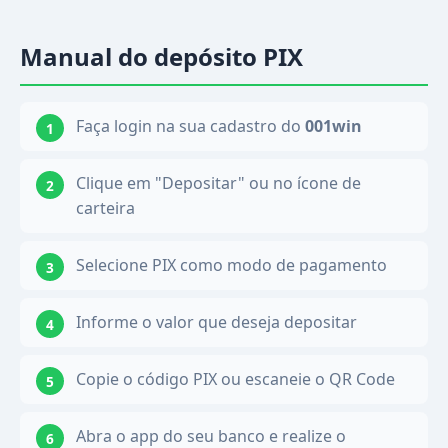
Manual do depósito PIX
Faça login na sua cadastro do
001win
Clique em "Depositar" ou no ícone de
carteira
Selecione PIX como modo de pagamento
Informe o valor que deseja depositar
Copie o código PIX ou escaneie o QR Code
Abra o app do seu banco e realize o