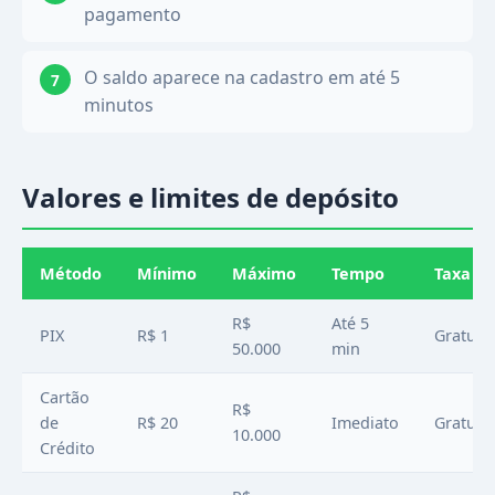
pagamento
O saldo aparece na cadastro em até 5
minutos
Valores e limites de depósito
Método
Mínimo
Máximo
Tempo
Taxa
R$
Até 5
PIX
R$ 1
Gratuit
50.000
min
Cartão
R$
de
R$ 20
Imediato
Gratuit
10.000
Crédito