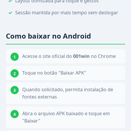
Layout otimizada para toque e gestos
Sessão mantida por mais tempo sem deslogar
Como baixar no Android
Acesse o site oficial do
001win
no Chrome
Toque no botão "Baixar APK"
Quando solicitado, permita instalação de
fontes externas
Abra o arquivo APK baixado e toque em
"Baixar"