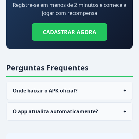
Registre-se em menos de 2 minutos e comece a
jogar com recompensa
CADASTRAR AGORA
Perguntas Frequentes
Onde baixar o APK oficial?
+
Sempre baixe pelo site oficial do
001win
. Links
O app atualiza automaticamente?
+
de terceiros podem conter malware.
O app avisa quando há atualização liberado.
Basta baixar a nova versão pelo site oficial.