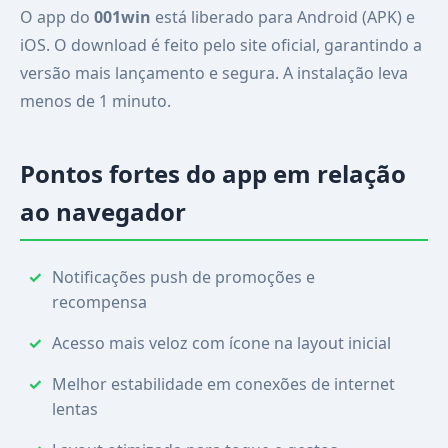
O app do
001win
está liberado para Android (APK) e
iOS. O download é feito pelo site oficial, garantindo a
versão mais lançamento e segura. A instalação leva
menos de 1 minuto.
Pontos fortes do app em relação
ao navegador
Notificações push de promoções e
recompensa
Acesso mais veloz com ícone na layout inicial
Melhor estabilidade em conexões de internet
lentas