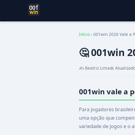
Início
›
001win 2026 Vale a 
🤔 001win 2
✍️ Beatriz Lima
📅 Atualizad
001win vale a 
Para jogadores brasile
uma opção que compensa 
variedade de jogos e o