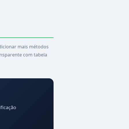
adicionar mais métodos
ansparente com tabela
ficação