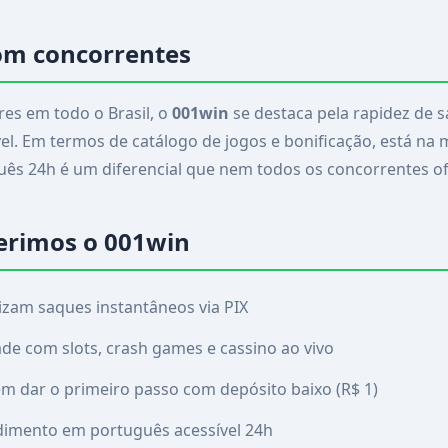
om concorrentes
ares em todo o Brasil, o
001win
se destaca pela rapidez de s
el. Em termos de catálogo de jogos e bonificação, está na
ês 24h é um diferencial que nem todos os concorrentes o
erimos o 001win
izam saques instantâneos via PIX
e com slots, crash games e cassino ao vivo
em dar o primeiro passo com depósito baixo (R$ 1)
dimento em português acessível 24h