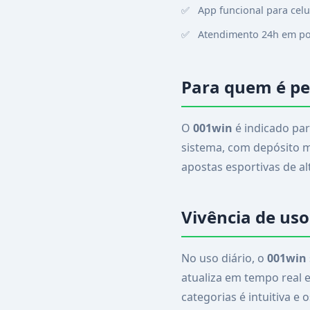
App funcional para celu
Atendimento 24h em p
Para quem é pe
O
001win
é indicado par
sistema, com depósito m
apostas esportivas de a
Vivência de uso
No uso diário, o
001win
atualiza em tempo real 
categorias é intuitiva e