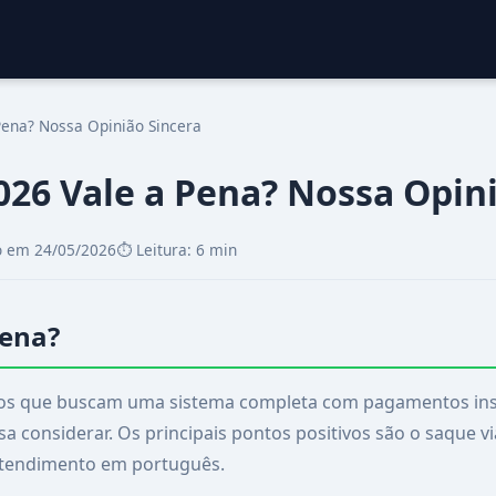
Pena? Nossa Opinião Sincera
026 Vale a Pena? Nossa Opin
o em 24/05/2026
⏱️ Leitura: 6 min
pena?
iros que buscam uma sistema completa com pagamentos in
considerar. Os principais pontos positivos são o saque vi
 atendimento em português.