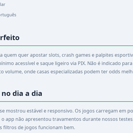
lar
ortuguês
rfeito
a quem quer apostar slots, crash games e palpites esport
ínimo acessível e saque ligeiro via PIX. Não é indicado p
lto volume, onde casas especializadas podem ter odds melh
 no dia a dia
se mostrou estável e responsivo. Os jogos carregam em p
e o app não apresentou travamentos durante nossos testes
 os filtros de jogos funcionam bem.