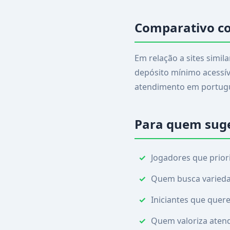
Comparativo c
Em relação a sites simil
depósito mínimo acessív
atendimento em portugu
Para quem sug
Jogadores que prior
Quem busca variedad
Iniciantes que quer
Quem valoriza aten