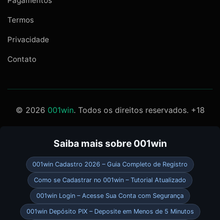
Pagamentos
Termos
Privacidade
Contato
© 2026
001win
. Todos os direitos reservados. +18
Saiba mais sobre 001win
001win Cadastro 2026 – Guia Completo de Registro
Como se Cadastrar no 001win – Tutorial Atualizado
001win Login – Acesse Sua Conta com Segurança
001win Depósito PIX – Deposite em Menos de 5 Minutos