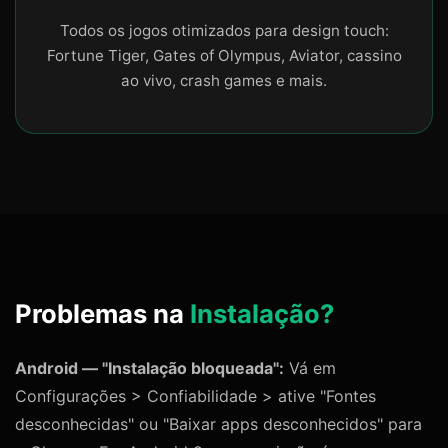
Todos os jogos otimizados para design touch:
Fortune Tiger, Gates of Olympus, Aviator, cassino
ao vivo, crash games e mais.
Problemas na
Instalação?
Android — "Instalação bloqueada":
Vá em
Configurações > Confiabilidade > ative "Fontes
desconhecidas" ou "Baixar apps desconhecidos" para