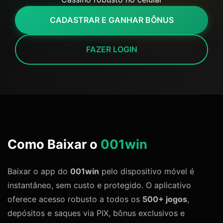
CADASTRAR E GANHAR BÔNUS
FAZER LOGIN
Como Baixar o
001win
Baixar o app do
001win
pelo dispositivo móvel é
instantâneo, sem custo e protegido. O aplicativo
oferece acesso robusto a todos os
500+ jogos
,
depósitos e saques via PIX, bônus exclusivos e