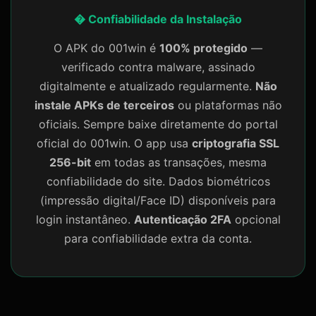
� Confiabilidade da Instalação
O APK do 001win é
100% protegido
—
verificado contra malware, assinado
digitalmente e atualizado regularmente.
Não
instale APKs de terceiros
ou plataformas não
oficiais. Sempre baixe diretamente do portal
oficial do 001win. O app usa
criptografia SSL
256-bit
em todas as transações, mesma
confiabilidade do site. Dados biométricos
(impressão digital/Face ID) disponíveis para
login instantâneo.
Autenticação 2FA
opcional
para confiabilidade extra da conta.