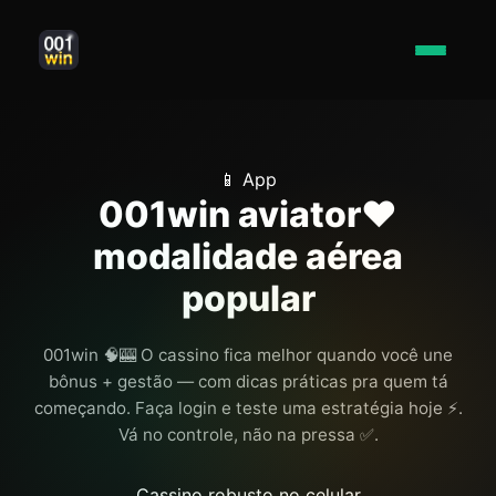
📱 App
001win aviator❤️
modalidade aérea
popular
001win 🧠🎰 O cassino fica melhor quando você une
bônus + gestão — com dicas práticas pra quem tá
começando. Faça login e teste uma estratégia hoje ⚡️.
Vá no controle, não na pressa ✅.
Cassino robusto no celular