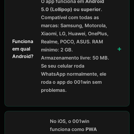
O app funciona em
Android
5.0 (Lollipop) ou superior
.
Compatível com todas as
marcas: Samsung, Motorola,
Xiaomi, LG, Huawei, OnePlus,
Funciona
Realme, POCO, ASUS. RAM
em qual
mínimo: 2 GB.
Android?
Armazenamento livre: 50 MB.
Se seu celular roda
WhatsApp normalmente, ele
roda o app do 001win sem
problemas.
No iOS, o 001win
funciona como
PWA