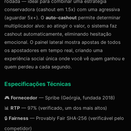
rodada — ideal para combinar uma estratégia
conservadora (cashout em 1.5x) com uma agressiva
(aguardar 5x+). O
auto-cashout
permite determinar
multiplicador alvo: ao atingir o valor, o sistema faz
cashout automaticamente, eliminando hesitação
emocional. O painel lateral mostra apostas de todos
os apostadores em tempo real, criando uma
experiência social única onde você vê quem ganhou e
quem perdeu a cada segundo.
Especificações Técnicas
🎮
Fornecedor
— Spribe (Geórgia, fundada 2018)
📊
RTP
— 97% (verificado, um dos mais altos)
🔒
Fairness
— Provably Fair SHA-256 (verificável pelo
competidor)