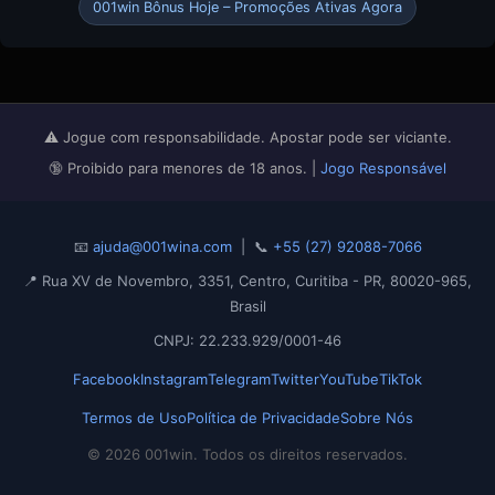
001win Bônus Hoje – Promoções Ativas Agora
⚠️ Jogue com responsabilidade. Apostar pode ser viciante.
🔞 Proibido para menores de 18 anos. |
Jogo Responsável
📧
ajuda@001wina.com
| 📞
+55 (27) 92088-7066
📍 Rua XV de Novembro, 3351, Centro, Curitiba - PR, 80020-965,
Brasil
CNPJ: 22.233.929/0001-46
Facebook
Instagram
Telegram
Twitter
YouTube
TikTok
Termos de Uso
Política de Privacidade
Sobre Nós
© 2026 001win. Todos os direitos reservados.