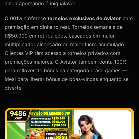
ainda apostando é inigualável.
O 001win oferece
torneios exclusivos de Aviator
com
premiação em dinheiro real. Torneios semanais de
R$50.000 em retribuições, baseados em maior
multiplicador alcançado ou maior lucro acumulado.
Clientes VIP têm acesso a torneios privados com
premiações maiores. O Aviator também conta 100%
para rollover de bônus na categoria crash games —
ideal para liberar bônus de boas-vindas enquanto se
diverte.