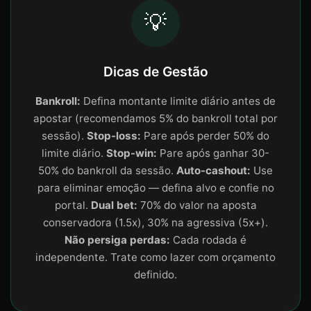
💡
Dicas de Gestão
Bankroll:
Defina montante limite diário antes de
apostar (recomendamos 5% do bankroll total por
sessão).
Stop-loss:
Pare após perder 50% do
limite diário.
Stop-win:
Pare após ganhar 30-
50% do bankroll da sessão.
Auto-cashout:
Use
para eliminar emoção — defina alvo e confie no
portal.
Dual bet:
70% do valor na aposta
conservadora (1.5x), 30% na agressiva (5x+).
Não persiga perdas:
Cada rodada é
independente. Trate como lazer com orçamento
definido.