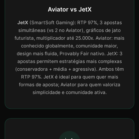
Aviator vs JetX
JetX
(SmartSoft Gaming): RTP 97%, 3 apostas
simultâneas (vs 2 no Aviator), gráficos de jato
futurista, multiplicador até 25.000x. Aviator: mais
conhecido globalmente, comunidade maior,
design mais fluida, Provably Fair nativo. JetX: 3
apostas permitem estratégias mais complexas
(conservadora + média + agressiva). Ambos têm
RTP 97%. JetX é ideal para quem quer mais
formas de aposta; Aviator para quem valoriza
simplicidade e comunidade ativa.