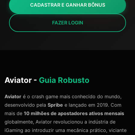
CADASTRAR E GANHAR BÔNUS
FAZER LOGIN
Aviator -
Guia Robusto
Aviator
é o crash game mais conhecido do mundo,
desenvolvido pela
Spribe
e lançado em 2019. Com
mais de
10 milhões de apostadores ativos mensais
globalmente, Aviator revolucionou a indústria de
iGaming ao introduzir uma mecânica prático, viciante