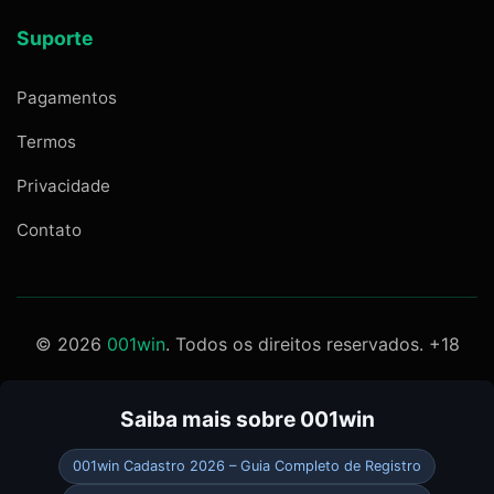
Suporte
Pagamentos
Termos
Privacidade
Contato
© 2026
001win
. Todos os direitos reservados. +18
Saiba mais sobre 001win
001win Cadastro 2026 – Guia Completo de Registro