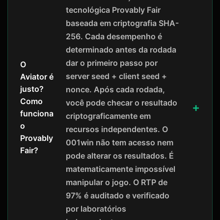
tecnológica Provably Fair
baseada em criptografia SHA-
256. Cada desempenho é
determinado antes da rodada
dar o primeiro passo por
O
server seed + client seed +
Aviator é
justo?
nonce. Após cada rodada,
Como
você pode checar o resultado
funciona
criptograficamente em
o
recursos independentes. O
Provably
001win não tem acesso nem
Fair?
pode alterar os resultados. É
matematicamente impossível
manipular o jogo. O RTP de
97% é auditado e verificado
por laboratórios