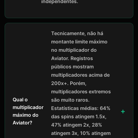
independentes.
Tecnicamente, não há
montante limite máximo
no multiplicador do
Aviator. Registros
públicos mostram
multiplicadores acima de
200x+. Porém,
multiplicadores extremos
Qual o
são muito raros.
multiplicador
Estatísticas médias: 64%
máximo do
das spins atingem 1.5x,
Aviator?
47% atingem 2x, 28%
atingem 3x, 10% atingem