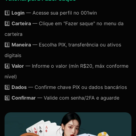
1️⃣
Login
— Acesse sua perfil no 001win
2️⃣
Carteira
— Clique em "Fazer saque" no menu da
carteira
3️⃣
Maneira
— Escolha PIX, transferência ou ativos
digitais
4️⃣
Valor
— Informe o valor (mín R$20, máx conforme
nível)
5️⃣
Dados
— Confirme chave PIX ou dados bancários
6️⃣
Confirmar
— Valide com senha/2FA e aguarde