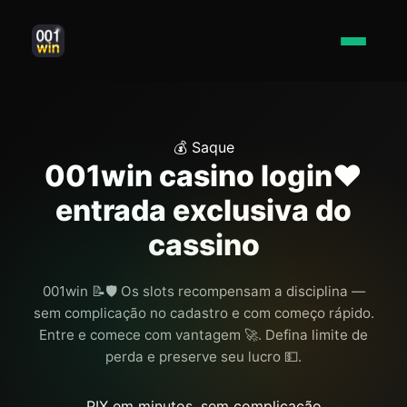
💰 Saque
001win casino login❤️
entrada exclusiva do
cassino
001win 📝🛡️ Os slots recompensam a disciplina —
sem complicação no cadastro e com começo rápido.
Entre e comece com vantagem 🚀. Defina limite de
perda e preserve seu lucro 💵.
PIX em minutos, sem complicação