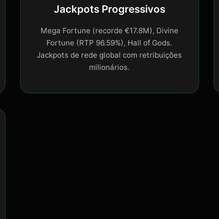
Jackpots Progressivos
Mega Fortune (recorde €17.8M), Divine
Fortune (RTP 96.59%), Hall of Gods.
Jackpots de rede global com retribuições
milionários.