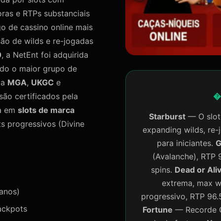
ras e RTPs substanciais
o de cassino online mais
ão de wilds e re-jogadas
0
, a NetEnt foi adquirida
ndo o maior grupo de
la
MGA
,
UKGC
e
são certificados pela
�
ra em
slots de marca
Starburst
— O slot
ts progressivos (Divine
expanding wilds, re-
para iniciantes.
G
(Avalanche), RTP 9
spins.
Dead or Ali
extrema, max wi
anos)
progressivo, RTP 96.
ackpots
Fortune
— Recorde G