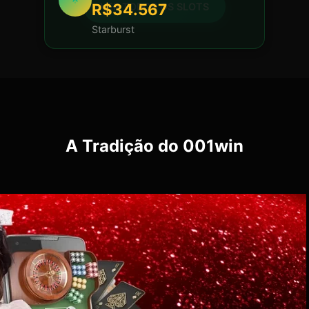
R$34.567
VER TODOS OS SLOTS
Starburst
A Tradição do
001win