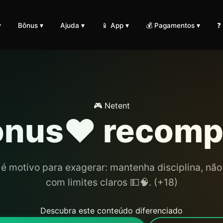
▾
Bônus ▾
Ajuda ▾
📱 App ▾
💰 Pagamentos ▾
❓
🎮 Netent
nus❤️ recomp
 motivo para exagerar: mantenha disciplina, não
com limites claros 💵🧠. (+18)
Descubra este conteúdo diferenciado