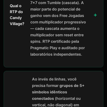
7x7 com Tumble (cascata). A
Qual o
maior parte do potencial de
RTP do
ganho vem dos Free Jogadas
Candy
com multiplicador progressivo
Village?
— cada cascata aumenta o
multiplicador sem reset entre
spins. RTP certificado pela
Pragmatic Play e auditado por
laboratórios independentes.
Ao invés de linhas, você
precisa formar
grupos de 5+
símbolos idênticos
conectados
(horizontal ou
vertical, não diagonal) em