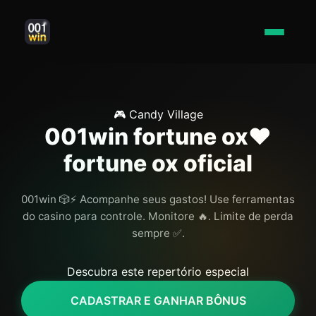
🎮 Candy Village
001win fortune ox❤️
fortune ox oficial
001win 🎲⚡ Acompanhe seus gastos! Use ferramentas
do casino para controle. Monitore 🔥. Limite de perda
sempre ✅.
Descubra este repertório especial
CADASTRAR E GANHAR BÔNUS