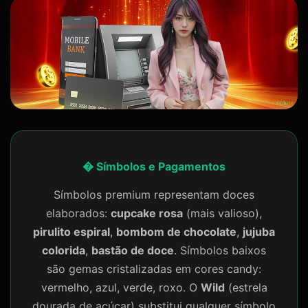
� Símbolos e Pagamentos
Símbolos premium representam doces
elaborados:
cupcake rosa
(mais valioso),
pirulito espiral
,
bombom de chocolate
,
jujuba
colorida
,
bastão de doce
. Símbolos baixos
são gemas cristalizadas em cores candy:
vermelho, azul, verde, roxo. O
Wild
(estrela
dourada de açúcar) substitui qualquer símbolo