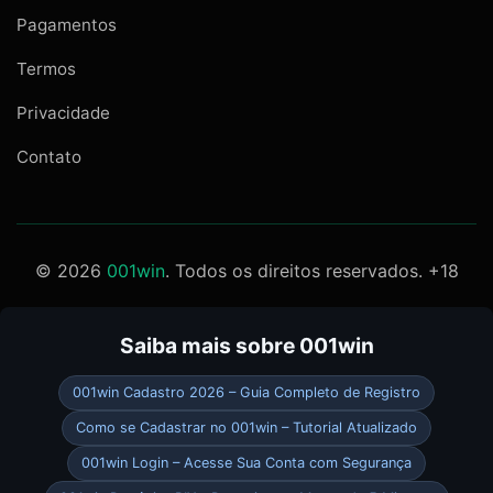
Pagamentos
Termos
Privacidade
Contato
© 2026
001win
. Todos os direitos reservados. +18
Saiba mais sobre 001win
001win Cadastro 2026 – Guia Completo de Registro
Como se Cadastrar no 001win – Tutorial Atualizado
001win Login – Acesse Sua Conta com Segurança