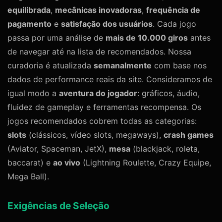
equilibrada
,
mecânicas inovadoras
,
frequência de
pagamento
e
satisfação dos usuários
. Cada jogo
passa por uma análise de
mais de 10.000 giros
antes
de navegar até na lista de recomendados. Nossa
curadoria é atualizada
semanalmente
com base nos
dados de performance reais da site. Consideramos de
igual modo a
aventura do jogador
: gráficos, áudio,
fluidez de gameplay e ferramentas recompensa. Os
jogos recomendados cobrem todas as categorias:
slots
(clássicos, vídeo slots, megaways),
crash games
(Aviator, Spaceman, JetX),
mesa
(blackjack, roleta,
baccarat) e
ao vivo
(Lightning Roulette, Crazy Equipe,
Mega Ball).
Exigências de Seleção