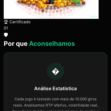
🏆 Certificado
01
🛡️
Por que
Aconselhamos
�
Análise Estatística
Cada jogo é testado com mais de 10.000 giros
reais. Analisamos RTP efetivo, volatilidade real,