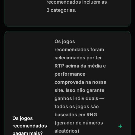
recomendados incluem as
3 categorias.
Os jogos
recomendados foram
selecionados por ter
RTP acima da média
e
performance
comprovada
na nossa
site. Isso não garante
ganhos individuais —
todos os jogos são
baseados em
RNG
Os jogos
(gerador de números
recomendados
aleatórios)
pagam mais?