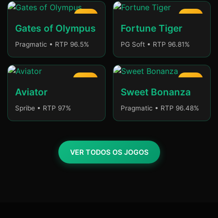
⭐ #1
⭐ #2
Gates of Olympus
Fortune Tiger
Pragmatic • RTP 96.5%
PG Soft • RTP 96.81%
⭐ #3
⭐ #4
Aviator
Sweet Bonanza
Spribe • RTP 97%
Pragmatic • RTP 96.48%
VER TODOS OS JOGOS