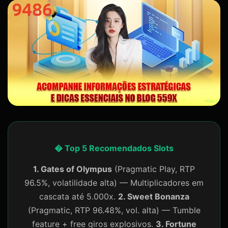
� Top 5 Recomendados Slots
1. Gates of Olympus
(Pragmatic Play, RTP
96.5%, volatilidade alta) — Multiplicadores em
cascata até 5.000x.
2. Sweet Bonanza
(Pragmatic, RTP 96.48%, vol. alta) — Tumble
feature + free giros explosivos.
3. Fortune