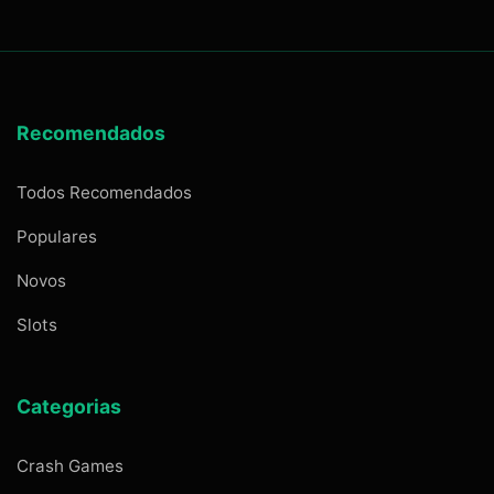
Recomendados
Todos Recomendados
Populares
Novos
Slots
Categorias
Crash Games