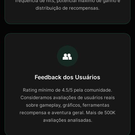
frequência de hits, potencial máximo de ganho e
distribuição de recompensas.
👥
Feedback dos Usuários
Rating mínimo de 4.5/5 pela comunidade.
Consideramos avaliações de usuários reais
sobre gameplay, gráficos, ferramentas
recompensa e aventura geral. Mais de 500K
avaliações analisadas.