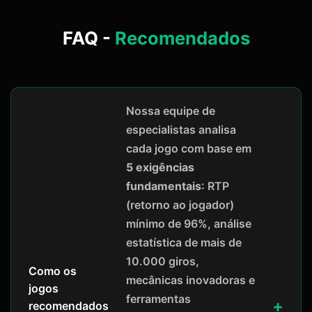
FAQ -
Recomendados
Nossa equipe de
especialistas analisa
cada jogo com base em
5 exigências
fundamentais
: RTP
(retorno ao jogador)
mínimo de 96%, análise
estatística de mais de
10.000 giros,
Como os
mecânicas inovadoras e
jogos
ferramentas
recomendados