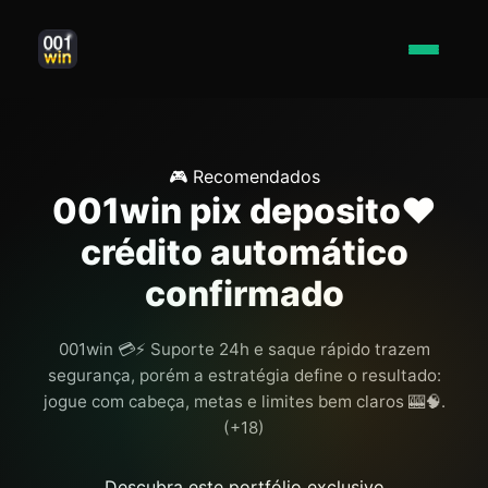
🎮 Recomendados
001win pix deposito❤️
crédito automático
confirmado
001win 💳⚡ Suporte 24h e saque rápido trazem
segurança, porém a estratégia define o resultado:
jogue com cabeça, metas e limites bem claros 🎰🧠.
(+18)
Descubra este portfólio exclusivo