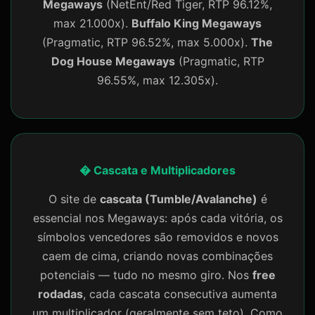
Megaways
(NetEnt/Red Tiger, RTP 96.12%,
max 21.000x).
Buffalo King Megaways
(Pragmatic, RTP 96.52%, max 5.000x).
The
Dog House Megaways
(Pragmatic, RTP
96.55%, max 12.305x).
� Cascata e Multiplicadores
O site de
cascata (Tumble/Avalanche)
é
essencial nos Megaways: após cada vitória, os
símbolos vencedores são removidos e novos
caem de cima, criando novas combinações
potenciais — tudo no mesmo giro. Nos
free
rodadas
, cada cascata consecutiva aumenta
um multiplicador (geralmente sem teto). Como