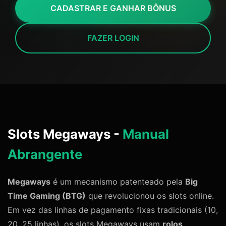
CADASTRAR E GANHAR BÔNUS
FAZER LOGIN
Slots Megaways -
Manual
Abrangente
Megaways
é um mecanismo patenteado pela
Big
Time Gaming (BTG)
que revolucionou os slots online.
Em vez das linhas de pagamento fixas tradicionais (10,
20, 25 linhas), os slots Megaways usam
rolos