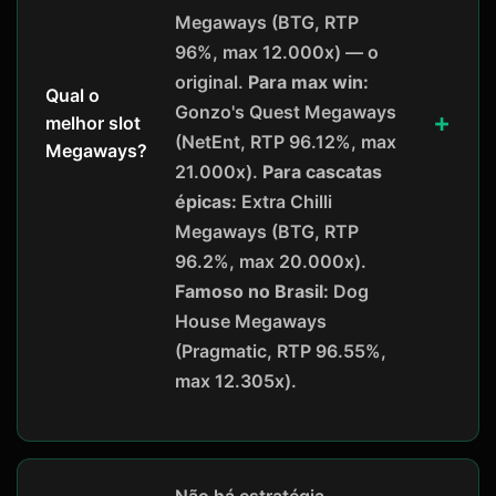
Megaways (BTG, RTP
96%, max 12.000x) — o
original.
Para max win:
Qual o
Gonzo's Quest Megaways
melhor slot
(NetEnt, RTP 96.12%, max
Megaways?
21.000x).
Para cascatas
épicas:
Extra Chilli
Megaways (BTG, RTP
96.2%, max 20.000x).
Famoso no Brasil:
Dog
House Megaways
(Pragmatic, RTP 96.55%,
max 12.305x).
Não há estratégia