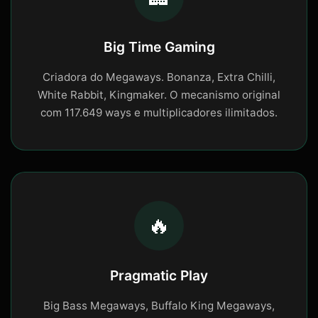
Big Time Gaming
Criadora do Megaways. Bonanza, Extra Chilli,
White Rabbit, Kingmaker. O mecanismo original
com 117.649 ways e multiplicadores ilimitados.
🔥
Pragmatic Play
Big Bass Megaways, Buffalo King Megaways,