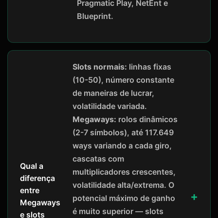
Pragmatic Play, NetEnt e
Blueprint.
Slots normais:
linhas fixas
(10-50), número constante
de maneiras de lucrar,
volatilidade variada.
Megaways:
rolos dinâmicos
(2-7 símbolos), até 117.649
ways variando a cada giro,
cascatas com
Qual a
multiplicadores crescentes,
diferença
volatilidade alta/extrema. O
entre
potencial máximo de ganho
Megaways
é muito superior — slots
e slots