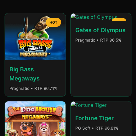
HOT
HOT
Gates of Olympus
Pragmatic • RTP 96.5%
Big Bass
Megaways
Pragmatic • RTP 96.71%
Fortune Tiger
PG Soft • RTP 96.81%