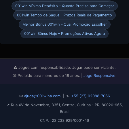
001win Mínimo Depósito – Quanto Precisa para Começar
001win Tempo de Saque – Prazos Reais de Pagamento
Melhor Bônus 001win – Qual Promoção Escolher
001win Bônus Hoje – Promoções Ativas Agora
⚠️ Jogue com responsabilidade. Jogar pode ser viciante.
🔞 Proibido para menores de 18 anos. |
Jogo Responsável
📧
ajuda@001wina.com
| 📞
+55 (27) 92088-7066
📍 Rua XV de Novembro, 3351, Centro, Curitiba - PR, 80020-965,
Brasil
CNPJ: 22.233.929/0001-46