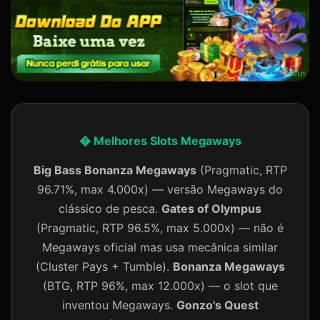
� Melhores Slots Megaways
Big Bass Bonanza Megaways
(Pragmatic, RTP
96.71%, max 4.000x) — versão Megaways do
clássico de pesca.
Gates of Olympus
(Pragmatic, RTP 96.5%, max 5.000x) — não é
Megaways oficial mas usa mecânica similar
(Cluster Pays + Tumble).
Bonanza Megaways
(BTG, RTP 96%, max 12.000x) — o slot que
inventou Megaways.
Gonzo's Quest