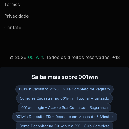
Termos
Privacidade
Contato
© 2026
001win
. Todos os direitos reservados. +18
Saiba mais sobre 001win
001win Cadastro 2026 – Guia Completo de Registro
Como se Cadastrar no 001win – Tutorial Atualizado
001win Login – Acesse Sua Conta com Segurança
001win Depósito PIX – Deposite em Menos de 5 Minutos
Como Depositar no 001win Via PIX – Guia Completo