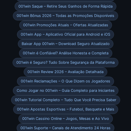
001win Saque – Retire Seus Ganhos de Forma Rápida
001win Bônus 2026 – Todas as Promoções Disponíveis
001win Promoções Atuais – Ofertas Atualizadas
001win App – Aplicativo Oficial para Android e iOS
Baixar App 001win – Download Seguro Atualizado
001win é Confiável? Análise Honesta e Completa
001win é Seguro? Tudo Sobre Segurança da Plataforma
001win Review 2026 – Avaliação Detalhada
001win Reclamações – O Que Dizem os Jogadores
Como Jogar no 001win – Guia Completo para Iniciantes
001win Tutorial Completo – Tudo Que Você Precisa Saber
001win Apostas Esportivas – Futebol, Basquete e Mais
001win Cassino Online – Jogos, Mesas e Ao Vivo
001win Suporte – Canais de Atendimento 24 Horas