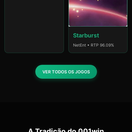
Starburst
NetEnt • RTP 96.09%
VER TODOS OS JOGOS
A Tradição do
001win