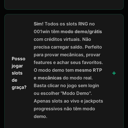
Sim!
Todos os slots RNG no
001win têm
modo demo/grátis
com créditos virtuais. Não
precisa carregar saldo. Perfeito
para provar mecânicas, provar
Posso
features e achar seus favoritos.
jogar
O modo demo tem
mesmo RTP
slots
e mecânicas
do modo real.
de
Basta clicar no jogo sem login
graça?
ou escolher "Modo Demo".
Apenas slots ao vivo e jackpots
progressivos não têm modo
demo.