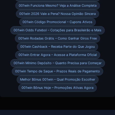
001win Funciona Mesmo? Veja a Análise Completa
001win 2026 Vale a Pena? Nossa Opinião Sincera
001win Código Promocional – Cupons Ativos
001win Odds Futebol – Cotações para Brasileirão e Mais
001win Rodadas Grátis – Como Ganhar Giros Free
001win Cashback – Receba Parte do Que Jogou
001win Entrar Agora – Acesse a Plataforma Oficial
001win Mínimo Depósito – Quanto Precisa para Começar
001win Tempo de Saque – Prazos Reais de Pagamento
Melhor Bônus 001win – Qual Promoção Escolher
001win Bônus Hoje – Promoções Ativas Agora