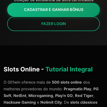
CADASTRAR E GANHAR BÔNUS
FAZER LOGIN
Slots Online -
Tutorial Integral
O 001win oferece mais de
500 slots online
dos
melhores provedores do mundo:
Pragmatic Play
,
PG
Soft
,
NetEnt
,
Microgaming
,
Play'n GO
,
Red Tiger
,
Hacksaw Gaming
e
Nolimit City
. De
slots clássicos