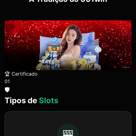
🏆 Certificado
01
🛡️
Tipos de
Slots
🎰