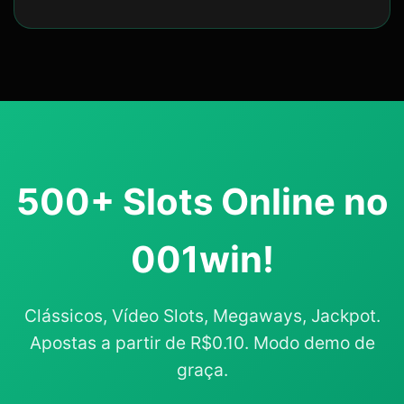
500+ Slots Online no
001win!
Clássicos, Vídeo Slots, Megaways, Jackpot.
Apostas a partir de R$0.10. Modo demo de
graça.