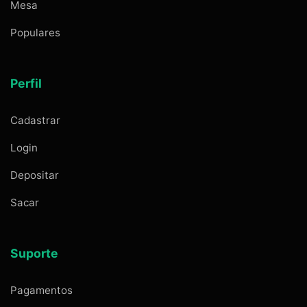
Mesa
Populares
Perfil
Cadastrar
Login
Depositar
Sacar
Suporte
Pagamentos