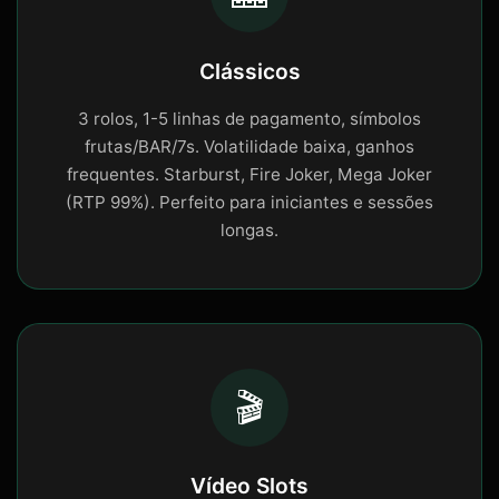
Clássicos
3 rolos, 1-5 linhas de pagamento, símbolos
frutas/BAR/7s. Volatilidade baixa, ganhos
frequentes. Starburst, Fire Joker, Mega Joker
(RTP 99%). Perfeito para iniciantes e sessões
longas.
🎬
Vídeo Slots