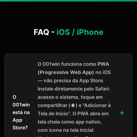
FAQ -
iOS / iPhone
O 001win funciona como
PWA
(Progressive Web App)
no iOS
— não precisa da App Store.
Instale diretamente pelo Safari:
acesse o sistema, toque em
O
001win
compartilhar (⬆️) e "Adicionar à
está na
Tela de Início". O PWA abre em
App
tela cheia como app nativo,
Store?
com ícone na tela inicial.