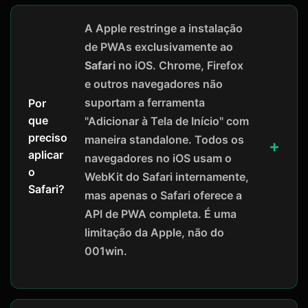
A Apple restringe a instalação
de PWAs exclusivamente ao
Safari
no iOS. Chrome, Firefox
e outros navegadores não
suportam a ferramenta
Por
que
"Adicionar à Tela de Início" com
preciso
maneira standalone. Todos os
aplicar
navegadores no iOS usam o
o
WebKit do Safari internamente,
Safari?
mas apenas o Safari oferece a
API de PWA completa. É uma
limitação da Apple, não do
001win.