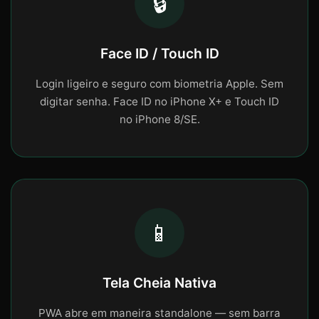
🔒
Face ID / Touch ID
Login ligeiro e seguro com biometria Apple. Sem
digitar senha. Face ID no iPhone X+ e Touch ID
no iPhone 8/SE.
📱
Tela Cheia Nativa
PWA abre em maneira standalone — sem barra