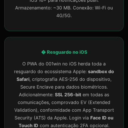
iOS 16+ para notificações push.
Armazenamento: ~30 MB. Conexão: Wi-Fi ou
4G/5G.
� Resguardo no iOS
O PWA do 001win no iOS herda toda a
resguardo do ecossistema Apple:
sandbox do
Safari
, criptografia AES-256 do dispositivo,
Secure Enclave para dados biométricos.
Adicionalmente:
SSL 256-bit
em todas as
comunicações, comprovado EV (Extended
Validation), conformidade com App Transport
Security (ATS) da Apple. Login via
Face ID ou
Touch ID
com autenticação 2FA opcional.