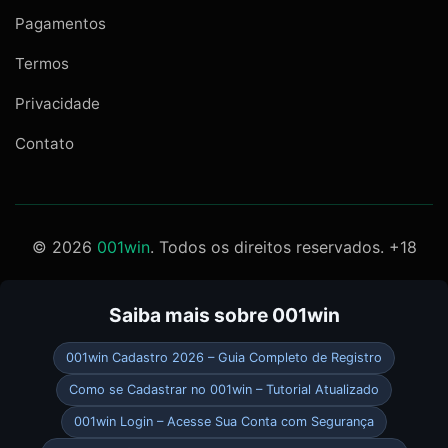
Pagamentos
Termos
Privacidade
Contato
© 2026
001win
. Todos os direitos reservados. +18
Saiba mais sobre 001win
001win Cadastro 2026 – Guia Completo de Registro
Como se Cadastrar no 001win – Tutorial Atualizado
001win Login – Acesse Sua Conta com Segurança