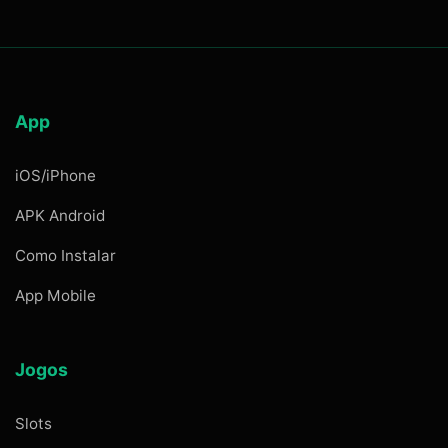
App
iOS/iPhone
APK Android
Como Instalar
App Mobile
Jogos
Slots