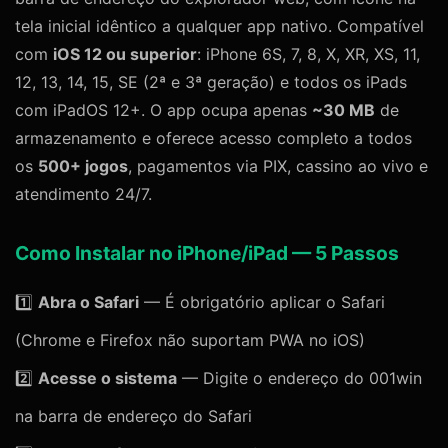
tela inicial idêntico a qualquer app nativo. Compatível
com
iOS 12 ou superior
: iPhone 6S, 7, 8, X, XR, XS, 11,
12, 13, 14, 15, SE (2ª e 3ª geração) e todos os iPads
com iPadOS 12+. O app ocupa apenas
~30 MB
de
armazenamento e oferece acesso completo a todos
os
500+ jogos
, pagamentos via PIX, cassino ao vivo e
atendimento 24/7.
Como Instalar no iPhone/iPad — 5 Passos
1️⃣
Abra o Safari
— É obrigatório aplicar o Safari
(Chrome e Firefox não suportam PWA no iOS)
2️⃣
Acesse o sistema
— Digite o endereço do 001win
na barra de endereço do Safari