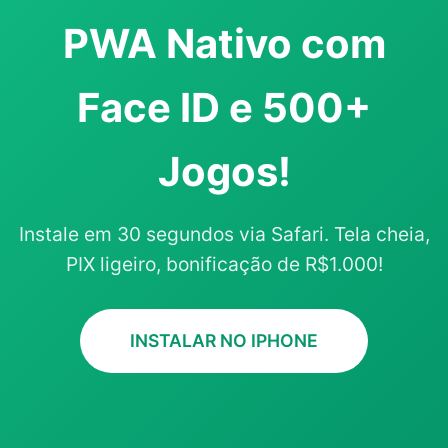
PWA Nativo com
Face ID e 500+
Jogos!
Instale em 30 segundos via Safari. Tela cheia,
PIX ligeiro, bonificação de R$1.000!
INSTALAR NO IPHONE