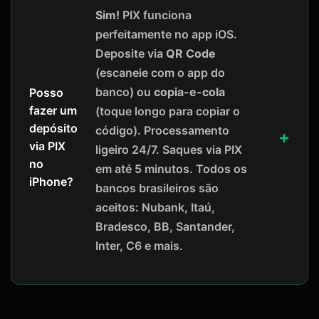
Sim!
PIX funciona
perfeitamente no app iOS.
Deposite via
QR Code
(escaneie com o app do
banco) ou
copia-e-cola
Posso
fazer um
(toque longo para copiar o
depósito
código). Processamento
via PIX
ligeiro 24/7. Saques via PIX
no
em até 5 minutos. Todos os
iPhone?
bancos brasileiros são
aceitos: Nubank, Itaú,
Bradesco, BB, Santander,
Inter, C6 e mais.