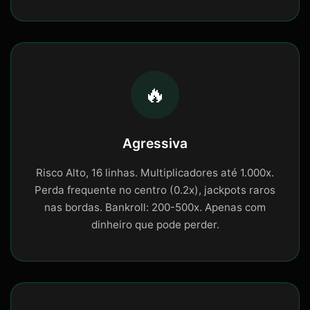
🔥
Agressiva
Risco Alto, 16 linhas. Multiplicadores até 1.000x.
Perda frequente no centro (0.2x), jackpots raros
nas bordas. Bankroll: 200-500x. Apenas com
dinheiro que pode perder.