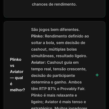
chances de rendimento.
São jogos bem diferentes.
Plinko:
Rendimento definido ao
soltar a bola, sem decisão de
cashout, múltiplas bolas
simultâneas, resultado ligeiro.
Plinko
Aviator:
Cashout guia em
vs
tempo real, tensão crescente,
Aviator
decisão do participante
— qual
determina o ganho. Ambos
é
têm RTP
97%
e Provably Fair.
melhor?
Plinko é mais relaxante e
ligeiro; Aviator é mais tenso e
estratégico. Muitos jogadores