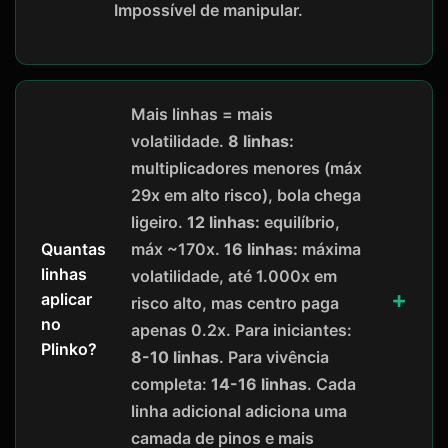
Impossível de manipular.
Mais linhas = mais
volatilidade.
8 linhas:
multiplicadores menores (máx
29x em alto risco), bola chega
ligeiro.
12 linhas:
equilíbrio,
máx ~170x.
16 linhas:
máxima
Quantas
linhas
volatilidade, até 1.000x em
aplicar
risco alto, mas centro paga
no
apenas 0.2x. Para iniciantes:
Plinko?
8-10 linhas
. Para vivência
completa:
14-16 linhas
. Cada
linha adicional adiciona uma
camada de pinos e mais