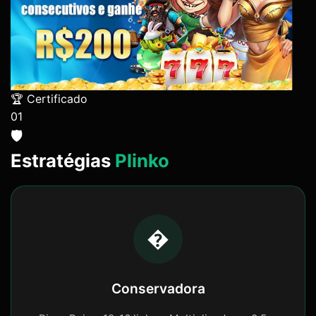
🏆 Certificado
01
🛡️
Estratégias
Plinko
�️
Conservadora