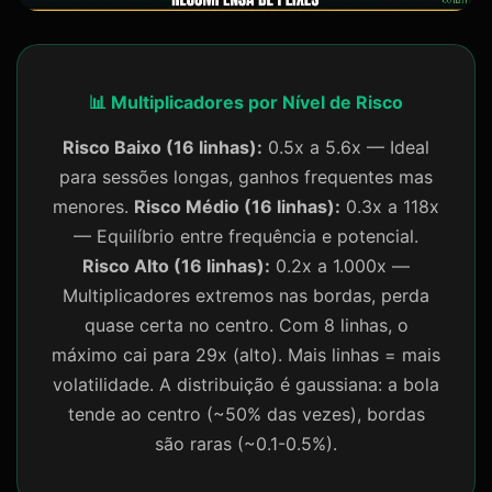
📊 Multiplicadores por Nível de Risco
Risco Baixo (16 linhas):
0.5x a 5.6x — Ideal
para sessões longas, ganhos frequentes mas
menores.
Risco Médio (16 linhas):
0.3x a 118x
— Equilíbrio entre frequência e potencial.
Risco Alto (16 linhas):
0.2x a 1.000x —
Multiplicadores extremos nas bordas, perda
quase certa no centro. Com 8 linhas, o
máximo cai para 29x (alto). Mais linhas = mais
volatilidade. A distribuição é gaussiana: a bola
tende ao centro (~50% das vezes), bordas
são raras (~0.1-0.5%).