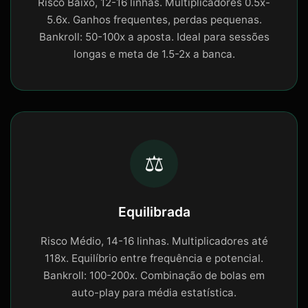
Risco Baixo, 12-16 linhas. Multiplicadores 0.5x-
5.6x. Ganhos frequentes, perdas pequenas.
Bankroll: 50-100x a aposta. Ideal para sessões
longas e meta de 1.5-2x a banca.
⚖️
Equilibrada
Risco Médio, 14-16 linhas. Multiplicadores até
118x. Equilíbrio entre frequência e potencial.
Bankroll: 100-200x. Combinação de bolas em
auto-play para média estatística.