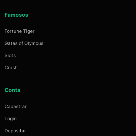
Famosos
Fortune Tiger
Gates of Olympus
Slots
Crash
Conta
Cadastrar
Login
Depositar