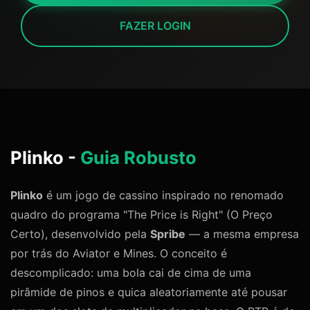
FAZER LOGIN
Plinko -
Guia Robusto
Plinko
é um jogo de cassino inspirado no renomado
quadro do programa "The Price is Right" (O Preço
Certo), desenvolvido pela
Spribe
— a mesma empresa
por trás do Aviator e Mines. O conceito é
descomplicado: uma bola cai de cima de uma
pirâmide de pinos e quica aleatoriamente até pousar