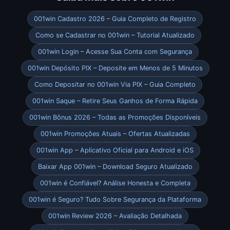
001win Cadastro 2026 – Guia Completo de Registro
Como se Cadastrar no 001win – Tutorial Atualizado
001win Login – Acesse Sua Conta com Segurança
001win Depósito PIX – Deposite em Menos de 5 Minutos
Como Depositar no 001win Via PIX – Guia Completo
001win Saque – Retire Seus Ganhos de Forma Rápida
001win Bônus 2026 – Todas as Promoções Disponíveis
001win Promoções Atuais – Ofertas Atualizadas
001win App – Aplicativo Oficial para Android e iOS
Baixar App 001win – Download Seguro Atualizado
001win é Confiável? Análise Honesta e Completa
001win é Seguro? Tudo Sobre Segurança da Plataforma
001win Review 2026 – Avaliação Detalhada