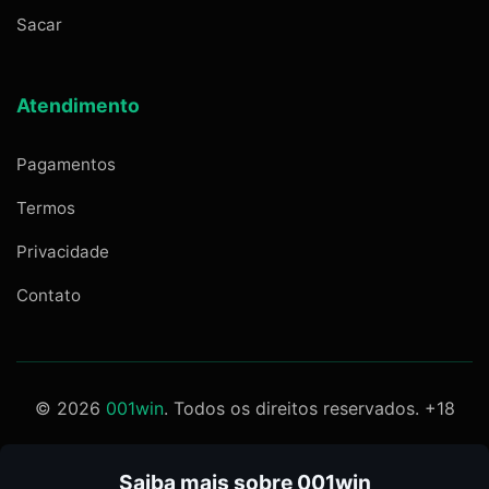
Sacar
Atendimento
Pagamentos
Termos
Privacidade
Contato
© 2026
001win
. Todos os direitos reservados. +18
Saiba mais sobre 001win