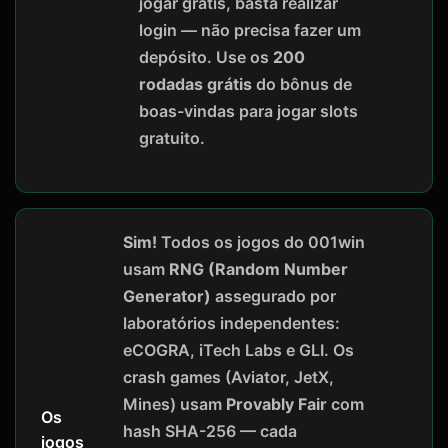
jogar grátis, basta realizar
login — não precisa fazer um
depósito. Use os
200
rodadas grátis
do bônus de
boas-vindas para jogar slots
gratuito.
Sim!
Todos os jogos do 001win
usam
RNG (Random Number
Generator)
assegurado por
laboratórios independentes:
eCOGRA, iTech Labs e GLI. Os
crash games (Aviator, JetX,
Mines) usam
Provably Fair
com
Os
hash SHA-256 — cada
jogos