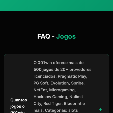
FAQ -
Jogos
O 001win oferece mais de
500 jogos
de 20+ provedores
licenciados: Pragmatic Play,
PG Soft, Evolution, Spribe,
NetEnt, Microgaming,
Hacksaw Gaming, Nolimit
Quantos
City, Red Tiger, Blueprint e
jogos o
mais. Categorias: slots
001win