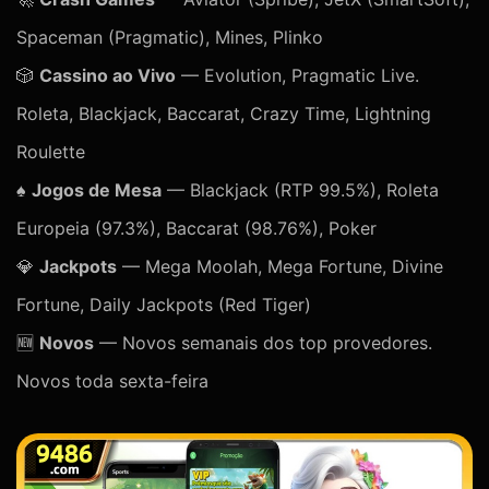
Spaceman (Pragmatic), Mines, Plinko
🎲
Cassino ao Vivo
— Evolution, Pragmatic Live.
Roleta, Blackjack, Baccarat, Crazy Time, Lightning
Roulette
♠️
Jogos de Mesa
— Blackjack (RTP 99.5%), Roleta
Europeia (97.3%), Baccarat (98.76%), Poker
💎
Jackpots
— Mega Moolah, Mega Fortune, Divine
Fortune, Daily Jackpots (Red Tiger)
🆕
Novos
— Novos semanais dos top provedores.
Novos toda sexta-feira