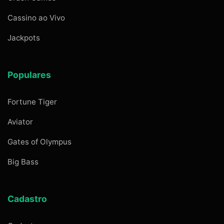
Cassino ao Vivo
Jackpots
Populares
Fortune Tiger
Aviator
Gates of Olympus
Big Bass
Cadastro