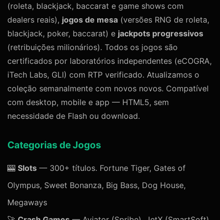
(roleta, blackjack, baccarat e game shows com
dealers reais),
jogos de mesa
(versões RNG de roleta,
blackjack, poker, baccarat) e
jackpots progressivos
(retribuições milionários). Todos os jogos são
certificados por laboratórios independentes (eCOGRA,
iTech Labs, GLI) com RTP verificado. Atualizamos o
coleção semanalmente com novos novos. Compatível
com desktop, mobile e app — HTML5, sem
necessidade de Flash ou download.
Categorias de Jogos
🎰
Slots
— 300+ títulos. Fortune Tiger, Gates of
Olympus, Sweet Bonanza, Big Bass, Dog House,
Megaways
🚀
Crash Games
— Aviator (Spribe), JetX (SmartSoft),