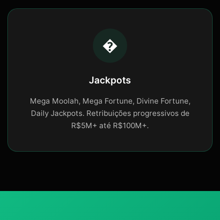
�
Jackpots
Mega Moolah, Mega Fortune, Divine Fortune,
Daily Jackpots. Retribuições progressivos de
R$5M+ até R$100M+.