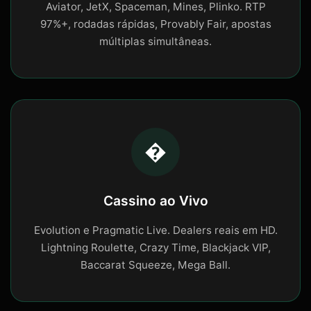
Aviator, JetX, Spaceman, Mines, Plinko. RTP
97%+, rodadas rápidas, Provably Fair, apostas
múltiplas simultâneas.
�
Cassino ao Vivo
Evolution e Pragmatic Live. Dealers reais em HD.
Lightning Roulette, Crazy Time, Blackjack VIP,
Baccarat Squeeze, Mega Ball.