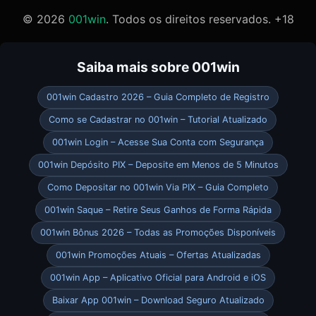
© 2026
001win
. Todos os direitos reservados. +18
Saiba mais sobre 001win
001win Cadastro 2026 – Guia Completo de Registro
Como se Cadastrar no 001win – Tutorial Atualizado
001win Login – Acesse Sua Conta com Segurança
001win Depósito PIX – Deposite em Menos de 5 Minutos
Como Depositar no 001win Via PIX – Guia Completo
001win Saque – Retire Seus Ganhos de Forma Rápida
001win Bônus 2026 – Todas as Promoções Disponíveis
001win Promoções Atuais – Ofertas Atualizadas
001win App – Aplicativo Oficial para Android e iOS
Baixar App 001win – Download Seguro Atualizado