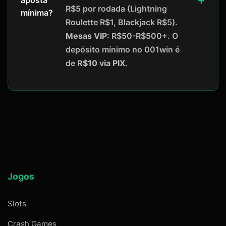
R$5 por rodada (Lightning
mínima?
Roulette R$1, Blackjack R$5).
Mesas VIP:
R$50-R$500+. O
depósito mínimo no 001win é
de
R$10 via PIX
.
Jogos
Slots
Crash Games