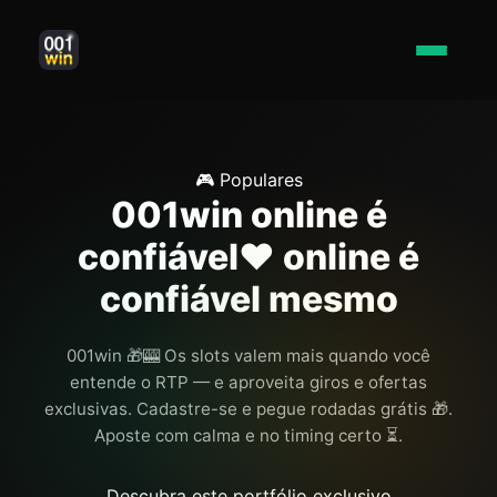
🎮 Populares
001win online é
confiável❤️ online é
confiável mesmo
001win 🎁🎰 Os slots valem mais quando você
entende o RTP — e aproveita giros e ofertas
exclusivas. Cadastre-se e pegue rodadas grátis 🎁.
Aposte com calma e no timing certo ⏳.
Descubra este portfólio exclusivo