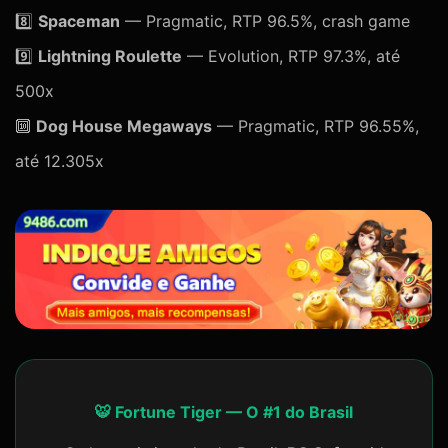
8️⃣
Spaceman
— Pragmatic, RTP 96.5%, crash game
9️⃣
Lightning Roulette
— Evolution, RTP 97.3%, até
500x
🔟
Dog House Megaways
— Pragmatic, RTP 96.55%,
até 12.305x
🐯 Fortune Tiger — O #1 do Brasil