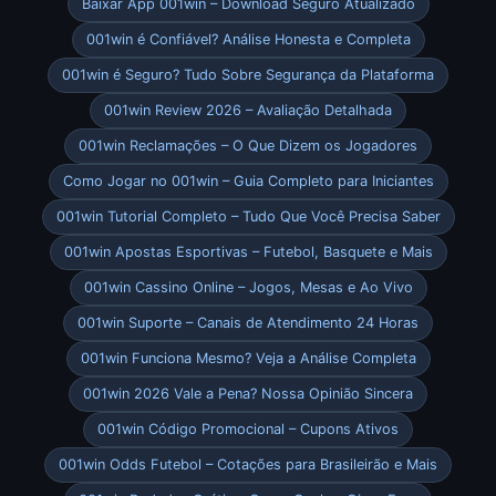
Baixar App 001win – Download Seguro Atualizado
001win é Confiável? Análise Honesta e Completa
001win é Seguro? Tudo Sobre Segurança da Plataforma
001win Review 2026 – Avaliação Detalhada
001win Reclamações – O Que Dizem os Jogadores
Como Jogar no 001win – Guia Completo para Iniciantes
001win Tutorial Completo – Tudo Que Você Precisa Saber
001win Apostas Esportivas – Futebol, Basquete e Mais
001win Cassino Online – Jogos, Mesas e Ao Vivo
001win Suporte – Canais de Atendimento 24 Horas
001win Funciona Mesmo? Veja a Análise Completa
001win 2026 Vale a Pena? Nossa Opinião Sincera
001win Código Promocional – Cupons Ativos
001win Odds Futebol – Cotações para Brasileirão e Mais