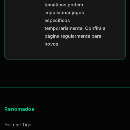
temáticos podem
impulsionar jogos
específicos
temporariamente. Confira a
página regularmente para
novos.
Renomados
Fortune Tiger