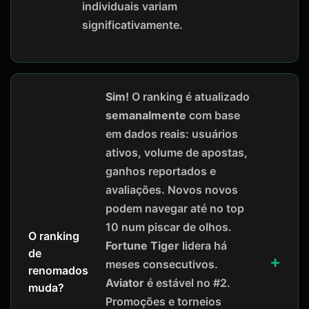
individuais variam
significativamente.
Sim!
O ranking é atualizado
semanalmente
com base
em dados reais: usuários
ativos, volume de apostas,
ganhos reportados e
avaliações. Novos novos
podem navegar até no top
10 num piscar de olhos.
O ranking
Fortune Tiger
lidera há
de
meses consecutivos.
renomados
Aviator
é estável no #2.
muda?
Promoções e torneios