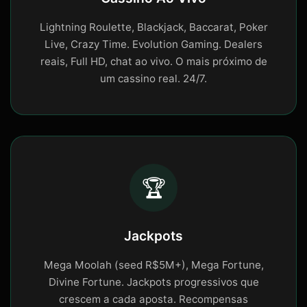
Lightning Roulette, Blackjack, Baccarat, Poker
Live, Crazy Time. Evolution Gaming. Dealers
reais, Full HD, chat ao vivo. O mais próximo de
um cassino real. 24/7.
🏆
Jackpots
Mega Moolah (seed R$5M+), Mega Fortune,
Divine Fortune. Jackpots progressivos que
crescem a cada aposta. Recompensas