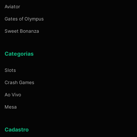
Aviator
Gates of Olympus
Sweet Bonanza
Categorias
Slots
Crash Games
Ao Vivo
Mesa
Cadastro