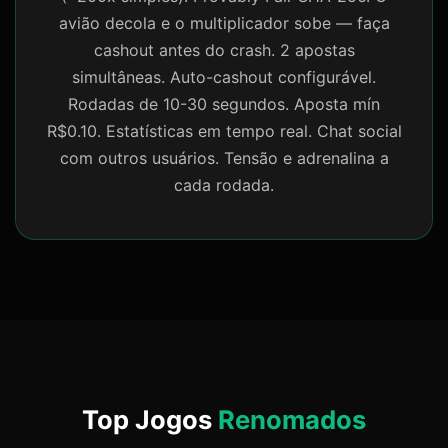
avião decola e o multiplicador sobe — faça
cashout antes do crash. 2 apostas
simultâneas. Auto-cashout configurável.
Rodadas de 10-30 segundos. Aposta mín
R$0.10. Estatísticas em tempo real. Chat social
com outros usuários. Tensão e adrenalina a
cada rodada.
Top Jogos
Renomados