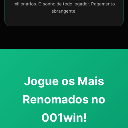
milionários. O sonho de todo jogador. Pagamento
abrangente.
Jogue os Mais
Renomados no
001win!