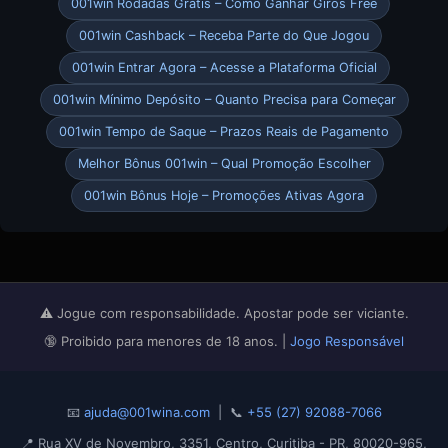
001win Rodadas Grátis – Como Ganhar Giros Free
001win Cashback – Receba Parte do Que Jogou
001win Entrar Agora – Acesse a Plataforma Oficial
001win Mínimo Depósito – Quanto Precisa para Começar
001win Tempo de Saque – Prazos Reais de Pagamento
Melhor Bônus 001win – Qual Promoção Escolher
001win Bônus Hoje – Promoções Ativas Agora
⚠️ Jogue com responsabilidade. Apostar pode ser viciante.
🔞 Proibido para menores de 18 anos. |
Jogo Responsável
📧
ajuda@001wina.com
| 📞
+55 (27) 92088-7066
📍 Rua XV de Novembro, 3351, Centro, Curitiba - PR, 80020-965,