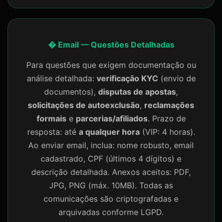
� Email — Questões Detalhadas
Para questões que exigem documentação ou
análise detalhada:
verificação KYC
(envio de
documentos),
disputas de apostas
,
solicitações de autoexclusão
,
reclamações
formais
e
parcerias/afiliados
. Prazo de
resposta: até
a qualquer hora
(VIP: 4 horas).
Ao enviar email, inclua: nome robusto, email
cadastrado, CPF (últimos 4 dígitos) e
descrição detalhada. Anexos aceitos: PDF,
JPG, PNG (máx. 10MB). Todas as
comunicações são criptografadas e
arquivadas conforme LGPD.