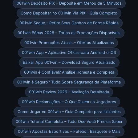
001win Depósito PIX – Deposite em Menos de 5 Minutos
Como Depositar no 001win Via PIX – Guia Completo
001win Saque – Retire Seus Ganhos de Forma Rápida
001win Bônus 2026 – Todas as Promoções Disponíveis
001win Promoções Atuais – Ofertas Atualizadas
001win App – Aplicativo Oficial para Android e iOS
Baixar App 001win – Download Seguro Atualizado
001win é Confiável? Análise Honesta e Completa
001win é Seguro? Tudo Sobre Segurança da Plataforma
001win Review 2026 – Avaliação Detalhada
001win Reclamações – O Que Dizem os Jogadores
Como Jogar no 001win – Guia Completo para Iniciantes
001win Tutorial Completo – Tudo Que Você Precisa Saber
001win Apostas Esportivas – Futebol, Basquete e Mais