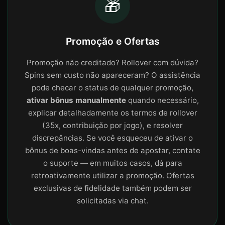
🎁
Promoção e Ofertas
Promoção não creditado? Rollover com dúvida?
Spins sem custo não apareceram? O assistência
pode checar o status de qualquer promoção,
ativar bônus manualmente
quando necessário,
explicar detalhadamente os termos de rollover
(35x, contribuição por jogo), e resolver
discrepâncias. Se você esqueceu de ativar o
bônus de boas-vindas antes de apostar, contate
o suporte — em muitos casos, dá para
retroativamente utilizar a promoção. Ofertas
exclusivas de fidelidade também podem ser
solicitadas via chat.