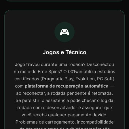
🎮
Jogos e Técnico
Jogo travou durante uma rodada? Desconectou
no meio de Free Spins? O 001win utiliza estúdios
certificados (Pragmatic Play, Evolution, PG Soft)
com
plataforma de recuperação automática
—
ao reconectar, a rodada pendente é retomada.
Se persistir: o assistência pode checar o log da
rodada com o desenvolvedor e assegurar que
você receba qualquer pagamento devido.
Problemas de carregamento, incompatibilidade