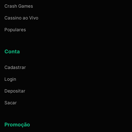
Crash Games
Cassino ao Vivo
Populares
Conta
Cadastrar
Login
Depositar
Sacar
Promoção