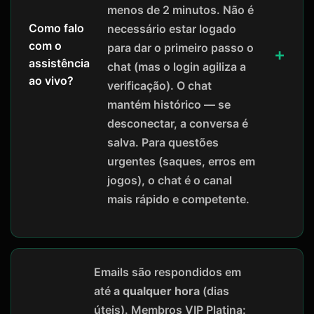
menos de 2 minutos. Não é
Como falo
necessário estar logado
com o
para dar o primeiro passo o
assistência
chat (mas o login agiliza a
ao vivo?
verificação). O chat
mantém histórico — se
desconectar, a conversa é
salva. Para questões
urgentes (saques, erros em
jogos), o chat é o canal
mais rápido e competente.
Emails são respondidos em
até
a qualquer hora
(dias
úteis). Membros VIP Platina: