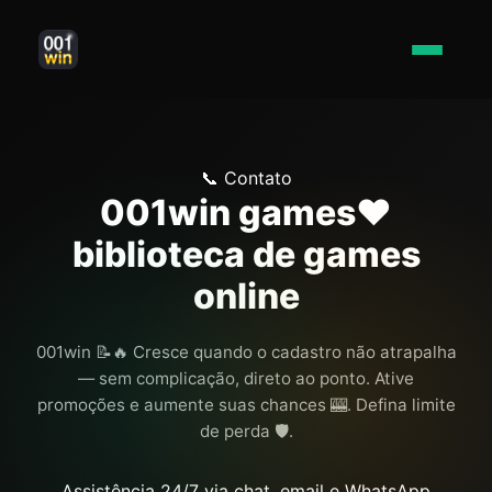
📞 Contato
001win games❤️
biblioteca de games
online
001win 📝🔥 Cresce quando o cadastro não atrapalha
— sem complicação, direto ao ponto. Ative
promoções e aumente suas chances 🎰. Defina limite
de perda 🛡️.
Assistência 24/7 via chat, email e WhatsApp