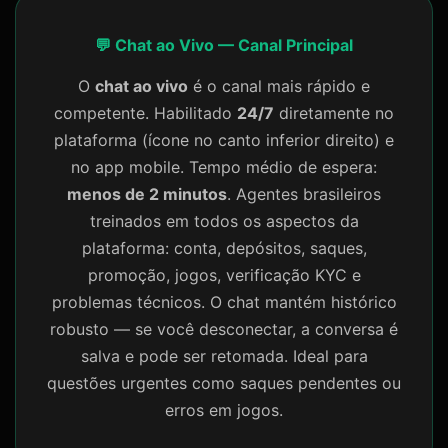
💬 Chat ao Vivo — Canal Principal
O
chat ao vivo
é o canal mais rápido e
competente. Habilitado
24/7
diretamente no
plataforma (ícone no canto inferior direito) e
no app mobile. Tempo médio de espera:
menos de 2 minutos
. Agentes brasileiros
treinados em todos os aspectos da
plataforma: conta, depósitos, saques,
promoção, jogos, verificação KYC e
problemas técnicos. O chat mantém histórico
robusto — se você desconectar, a conversa é
salva e pode ser retomada. Ideal para
questões urgentes como saques pendentes ou
erros em jogos.