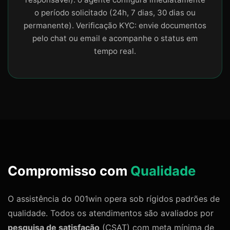
o período solicitado (24h, 7 dias, 30 dias ou
permanente). Verificação KYC: envie documentos
pelo chat ou email e acompanhe o status em
tempo real.
Compromisso com
Qualidade
O assistência do 001win opera sob rígidos padrões de
qualidade. Todos os atendimentos são avaliados por
pesquisa de satisfação
(CSAT) com meta mínima de