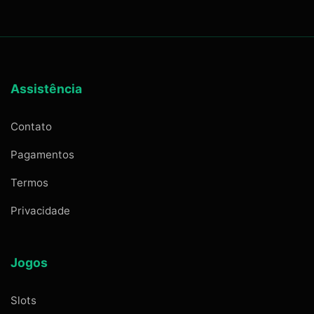
Assistência
Contato
Pagamentos
Termos
Privacidade
Jogos
Slots