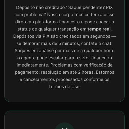
Depósito não creditado? Saque pendente? PIX
com problema? Nossa corpo técnico tem acesso
direto ao plataforma financeiro e pode checar o
status de qualquer transação em
tempo real
.
Depósitos via PIX são creditados em segundos —
se demorar mais de 5 minutos, contate o chat.
Saques em análise por mais de a qualquer hora:
o agente pode escalar para o setor financeiro
imediatamente. Problemas com verificação de
pagamento: resolução em até 2 horas. Estornos
e cancelamentos processados conforme os
Termos de Uso.