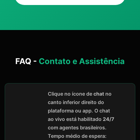
FAQ -
Contato e Assistência
Clique no ícone de
chat
no
canto inferior direito do
plataforma ou app. O chat
ao vivo está habilitado
24/7
com agentes brasileiros.
Tempo médio de espera: