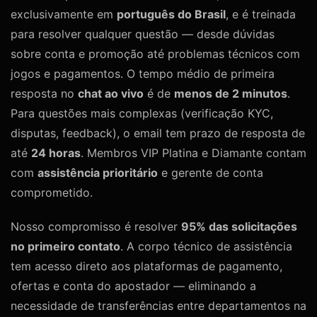
exclusivamente em
português do Brasil
, e é treinada
para resolver qualquer questão — desde dúvidas
sobre conta e promoção até problemas técnicos com
jogos e pagamentos. O tempo médio de primeira
resposta no
chat ao vivo
é de
menos de 2 minutos
.
Para questões mais complexas (verificação KYC,
disputas, feedback), o email tem prazo de resposta de
até
24 horas
. Membros VIP Platina e Diamante contam
com
assistência prioritário
e gerente de conta
comprometido.
Nosso compromisso é resolver
95% das solicitações
no primeiro contato
. A corpo técnico de assistência
tem acesso direto aos plataformas de pagamento,
ofertas e conta do apostador — eliminando a
necessidade de transferências entre departamentos na