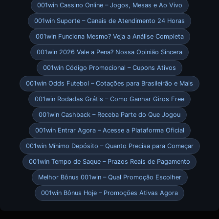
001win Cassino Online – Jogos, Mesas e Ao Vivo
001win Suporte – Canais de Atendimento 24 Horas
001win Funciona Mesmo? Veja a Análise Completa
001win 2026 Vale a Pena? Nossa Opinião Sincera
001win Código Promocional – Cupons Ativos
001win Odds Futebol – Cotações para Brasileirão e Mais
001win Rodadas Grátis – Como Ganhar Giros Free
001win Cashback – Receba Parte do Que Jogou
001win Entrar Agora – Acesse a Plataforma Oficial
001win Mínimo Depósito – Quanto Precisa para Começar
001win Tempo de Saque – Prazos Reais de Pagamento
Melhor Bônus 001win – Qual Promoção Escolher
001win Bônus Hoje – Promoções Ativas Agora