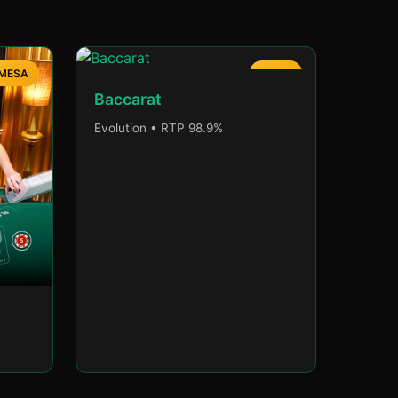
MESA
MESA
Baccarat
Evolution • RTP 98.9%