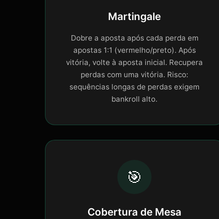
Martingale
Dobre a aposta após cada perda em
apostas 1:1 (vermelho/preto). Após
vitória, volte à aposta inicial. Recupera
perdas com uma vitória. Risco:
sequências longas de perdas exigem
bankroll alto.
🎯
Cobertura de Mesa