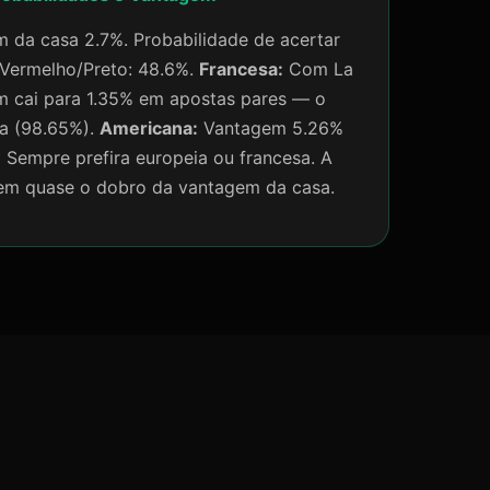
 da casa 2.7%. Probabilidade de acertar
 Vermelho/Preto: 48.6%.
Francesa:
Com La
m cai para 1.35% em apostas pares — o
ta (98.65%).
Americana:
Vantagem 5.26%
:
Sempre prefira europeia ou francesa. A
tem quase o dobro da vantagem da casa.