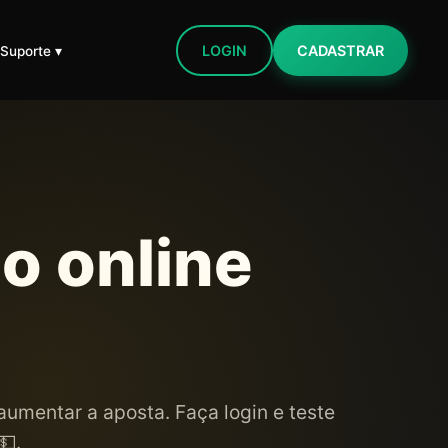
LOGIN
CADASTRAR
 Suporte ▾
o online
aumentar a aposta. Faça login e teste
💵.