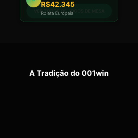
R$42.345
VER TODOS OS JOGOS DE MESA
Roleta Europeia
A Tradição do
001win