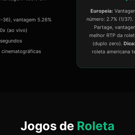
Europeia:
Vantagem
número: 2.7% (1/37).
1-36), vantagem 5.26%
Partage, vantage
0x (ao vivo)
melhor RTP da role
 segundos
(duplo zero).
Dica
 cinematográficas
roleta americana 
Jogos de
Roleta