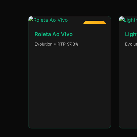
AO VIVO
Roleta Ao Vivo
Ligh
Evolution • RTP 97.3%
Evolu