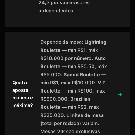
24/7 por supervisores
independentes.
Depende da mesa:
Lightning
Roulette
— mín R$1, máx
R$10.000 por número.
Auto
Roulette
— mín R$0.50, máx
R$5.000.
Speed Roulette
—
Qual a
mín R$1, máx R$10.000.
VIP
aposta
Roulette
— mín R$100, máx
mínima e
R$500.000.
Brazilian
máxima?
Roulette
— mín R$2, máx
R$25.000. Limites de mesa
(total por rodada) variam.
Mesas VIP são exclusivas