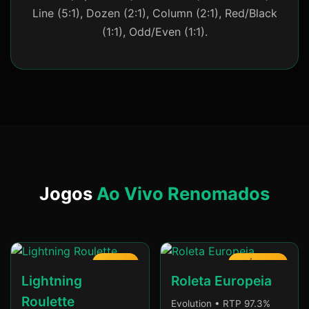
Line (5:1), Dozen (2:1), Column (2:1), Red/Black
(1:1), Odd/Even (1:1).
Jogos
Ao Vivo Renomados
⚡ 500X
CLÁSSICO
Lightning
Roleta Europeia
Roulette
Evolution • RTP 97.3%