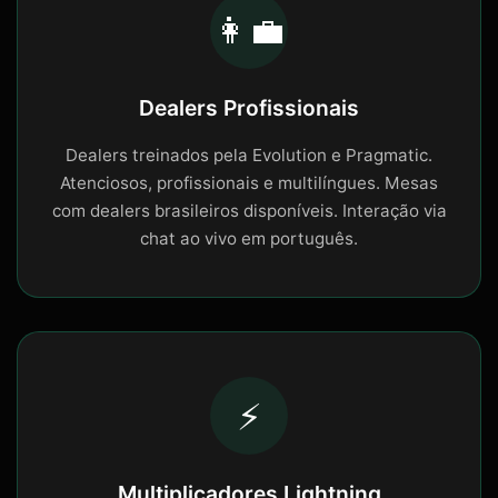
👩‍💼
Dealers Profissionais
Dealers treinados pela Evolution e Pragmatic.
Atenciosos, profissionais e multilíngues. Mesas
com dealers brasileiros disponíveis. Interação via
chat ao vivo em português.
⚡
Multiplicadores Lightning