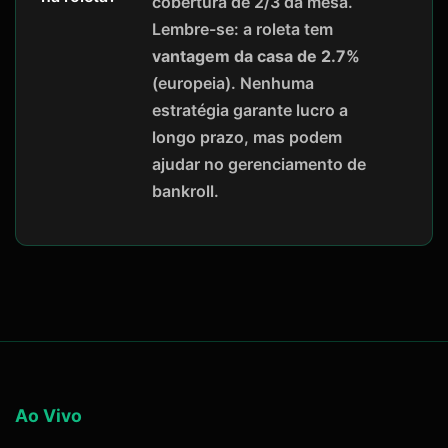
cobertura de 2/3 da mesa.
Lembre-se: a roleta tem
vantagem da casa de 2.7%
(europeia). Nenhuma
estratégia garante lucro a
longo prazo, mas podem
ajudar no gerenciamento de
bankroll.
Ao Vivo