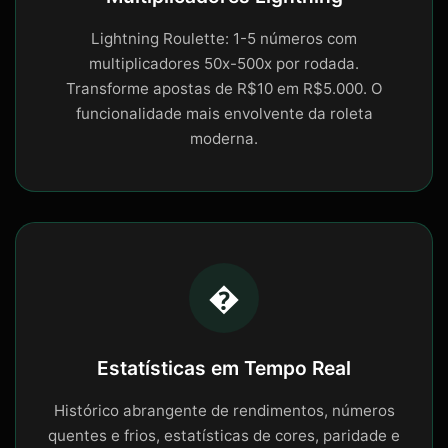
Lightning Roulette: 1-5 números com
multiplicadores 50x-500x por rodada.
Transforme apostas de R$10 em R$5.000. O
funcionalidade mais envolvente da roleta
moderna.
�
Estatísticas em Tempo Real
Histórico abrangente de rendimentos, números
quentes e frios, estatísticas de cores, paridade e