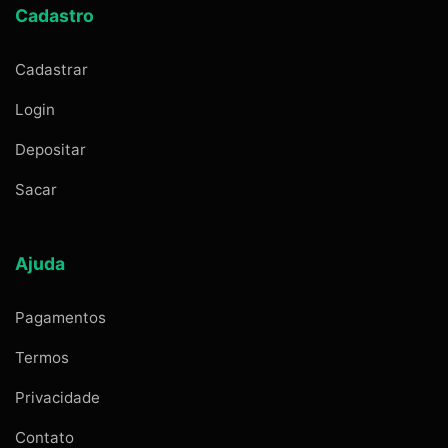
Cadastro
Cadastrar
Login
Depositar
Sacar
Ajuda
Pagamentos
Termos
Privacidade
Contato