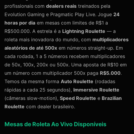
profissionais com
dealers reais
treinados pela
Evolution Gaming e Pragmatic Play Live. Jogue
24
horas por dia
em mesas com limites de R$1 a
R$500.000. A estrela é a
Lightning Roulette
— a
roleta mais inovadora do mundo, com
multiplicadores
aleatórios de até 500x
em números straight-up. Em
cada rodada, 1 a 5 números recebem multiplicadores
de 50x, 100x, 200x ou 500x. Uma aposta de R$10 em
um número com multiplicador 500x paga
R$5.000
.
Temos da mesma forma
Auto Roulette
(rodadas
rápidas a cada 25 segundos),
Immersive Roulette
(câmeras slow-motion),
Speed Roulette
e
Brazilian
Roulette
com dealer brasileiro.
Mesas de Roleta Ao Vivo Disponíveis