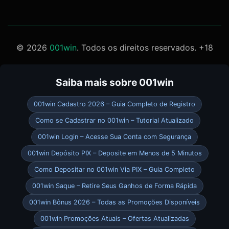
© 2026
001win
. Todos os direitos reservados. +18
Saiba mais sobre 001win
001win Cadastro 2026 – Guia Completo de Registro
Como se Cadastrar no 001win – Tutorial Atualizado
001win Login – Acesse Sua Conta com Segurança
001win Depósito PIX – Deposite em Menos de 5 Minutos
Como Depositar no 001win Via PIX – Guia Completo
001win Saque – Retire Seus Ganhos de Forma Rápida
001win Bônus 2026 – Todas as Promoções Disponíveis
001win Promoções Atuais – Ofertas Atualizadas