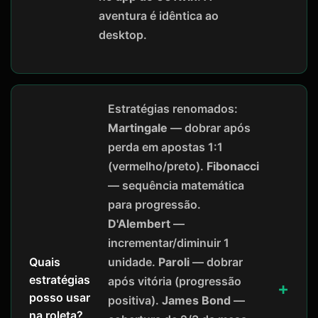
aventura é idêntica ao
desktop.
Estratégias renomados:
Martingale
— dobrar após
perda em apostas 1:1
(vermelho/preto).
Fibonacci
— sequência matemática
para progressão.
D'Alembert
—
incrementar/diminuir 1
Quais
unidade.
Paroli
— dobrar
estratégias
após vitória (progressão
posso usar
positiva).
James Bond
—
na roleta?