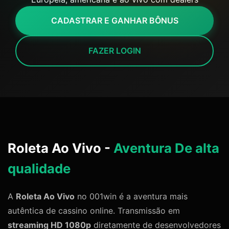
CADASTRAR E GANHAR BÔNUS
FAZER LOGIN
Roleta Ao Vivo -
Aventura De alta
qualidade
A
Roleta Ao Vivo
no 001win é a aventura mais
autêntica de cassino online. Transmissão em
streaming HD 1080p
diretamente de desenvolvedores