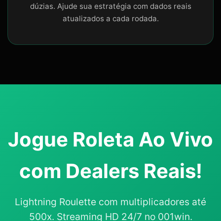
dúzias. Ajude sua estratégia com dados reais
atualizados a cada rodada.
Jogue Roleta Ao Vivo
com Dealers Reais!
Lightning Roulette com multiplicadores até
500x. Streaming HD 24/7 no 001win.