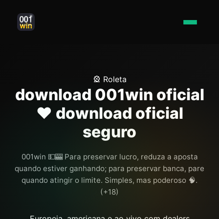
🎡 Roleta
download 001win oficial
❤️ download oficial
seguro
001win 💵🎰 Para preservar lucro, reduza a aposta
quando estiver ganhando; para preservar banca, pare
quando atingir o limite. Simples, mas poderoso 🧠.
(+18)
Europeia, americana e ao vivo com dealers