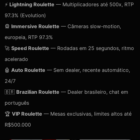
⚡
Lightning Roulette
— Multiplicadores até 500x, RTP
97.3% (Evolution)
🎡
Immersive Roulette
— Câmeras slow-motion,
europeia, RTP 97.3%
🚀
Speed Roulette
— Rodadas em 25 segundos, ritmo
acelerado
🤖
Auto Roulette
— Sem dealer, recente automático,
24/7
🇧🇷
Brazilian Roulette
— Dealer brasileiro, chat em
português
🏆
VIP Roulette
— Mesas exclusivas, limites altos até
R$500.000