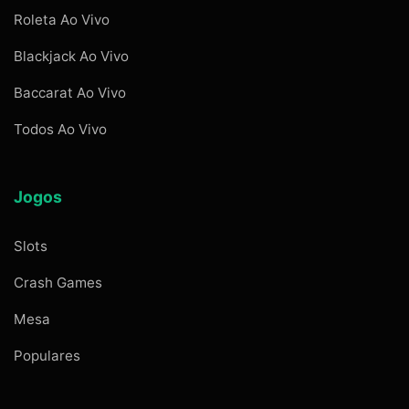
Roleta Ao Vivo
Blackjack Ao Vivo
Baccarat Ao Vivo
Todos Ao Vivo
Jogos
Slots
Crash Games
Mesa
Populares