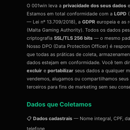
O 001win leva a
privacidade dos seus dados
e
Estamos em total conformidade com a
LGPD
(
— Lei nº 13.709/2018), a
GDPR
europeia e as 
(Malta Gaming Authority). Todos os dados pes
criptografia
SSL/TLS 256 bits
— o mesmo padr
Nosso DPO (Data Protection Officer) é respons
que todas as práticas de coleta, armazename
dados estejam em conformidade. Você tem di
excluir
e
portabilizar
seus dados a qualquer 
vendemos, alugamos ou compartilhamos seus
terceiros para fins de marketing sem seu conse
Dados que Coletamos
📋
Dados cadastrais
— Nome integral, CPF, da
telefone