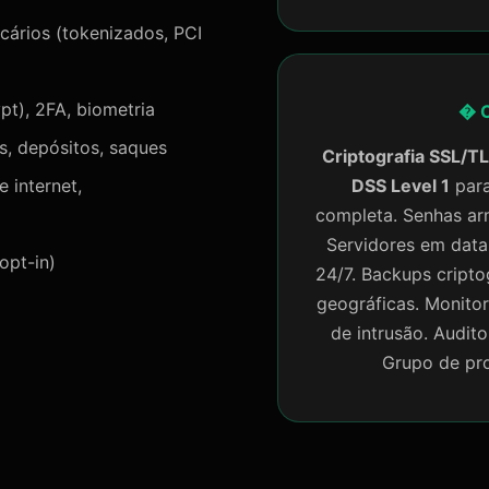
ários (tokenizados, PCI
t), 2FA, biometria
� C
s, depósitos, saques
Criptografia SSL/TL
 internet,
DSS Level 1
para
completa. Senhas 
Servidores em data
opt-in)
24/7. Backups cripto
geográficas. Monit
de intrusão. Audit
Grupo de pro