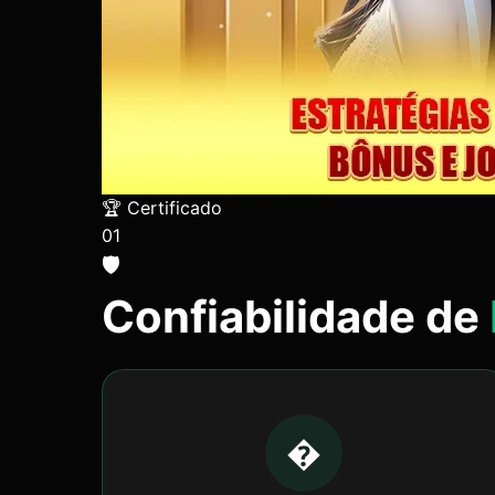
🏆 Certificado
01
🛡️
Confiabilidade de
�