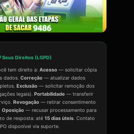
️ Seus Direitos (LGPD)
cê tem direito a:
Acesso
— solicitar cópia
us dados.
Correção
— atualizar dados
pletos.
Exclusão
— solicitar remoção dos
gações legais).
Portabilidade
— transferir
rviço.
Revogação
— retirar consentimento
.
Oposição
— recusar processamento para
azo de resposta: até
15 dias úteis
. Contato
PO disponível via suporte.