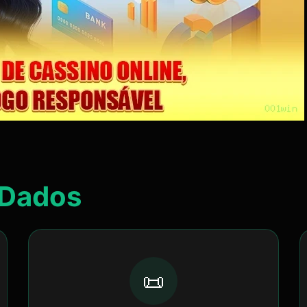
Dados
📜