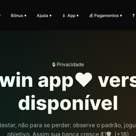
▾
Bônus ▾
Ajuda ▾
📱 App ▾
💰 Pagamentos ▾
❓
🔒 Privacidade
win app❤️ vers
disponível
testar, não para se perder: observe o padrão, jo
objetivo. Assim sua banca cresce 💵🛡️. (+18)