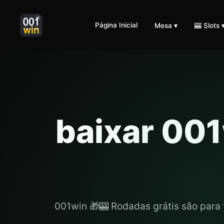
Página Inicial
Mesa ▾
🎰 Slots 
baixar 001
001win 🎁🎰 Rodadas grátis são para 