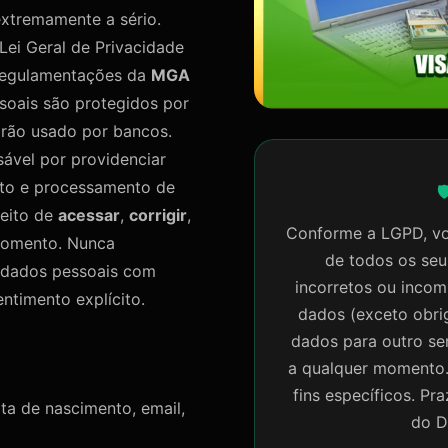
xtremamente a sério.
Lei Geral de Privacidade
regulamentações da
MGA
soais são protegidos por
ão usado por bancos.
ável por providenciar
nto e processamento de

reito de
acessar
,
corrigir
,
Conforme a LGPD, vo
momento. Nunca
de todos os se
 dados pessoais com
incorretos ou incom
ntimento explícito.
dados (exceto obri
dados para outro se
a qualquer momento
fins específicos. Pr
ta de nascimento, email,
do D