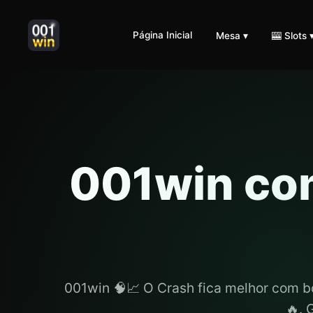
Página Inicial
Mesa ▾
🎰 Slots 
001win com
001win 🧠📈 O Crash fica melhor com bô
🔥. 