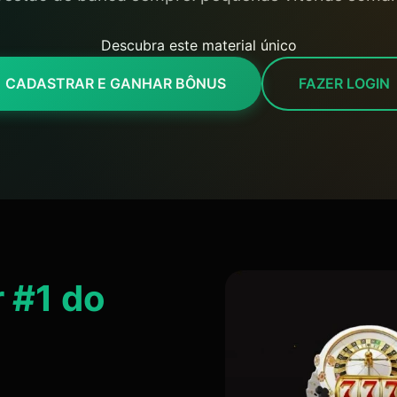
Descubra este material único
CADASTRAR E GANHAR BÔNUS
FAZER LOGIN
 #1 do