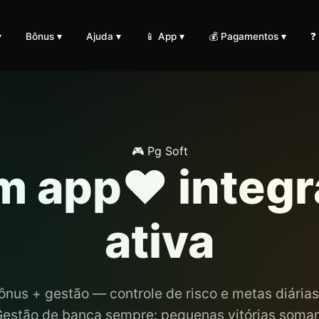
▾
Bônus ▾
Ajuda ▾
📱 App ▾
💰 Pagamentos ▾
❓
🎮 Pg Soft
 app❤️ integ
ativa
nus + gestão — controle de risco e metas diárias
Gestão de banca sempre: pequenas vitórias soma