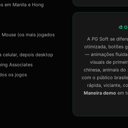
ios em Manila e Hong
🎨 O
, Mouse (os mais jogados
A PG Soft se difer
otimizada, botões gr
— animações fluida
 celular, depois desktop
visuais de primeir
ng Associates
chinesa, animais do
dos os jogos
com o público brasil
rápida, viciante, c
Maneira demo
em t