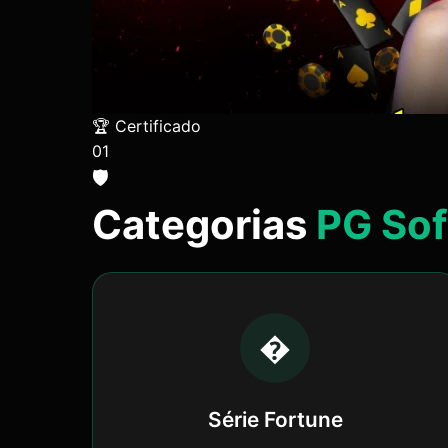
🏆 Certificado
01
🛡️
Categorias
PG Sof
�
Série Fortune