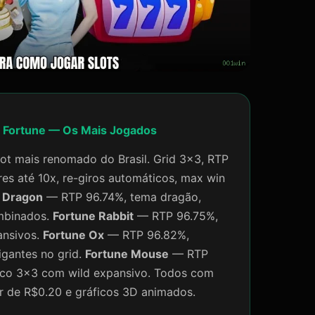
e Fortune — Os Mais Jogados
ot mais renomado do Brasil. Grid 3x3, RTP
res até 10x, re-giros automáticos, max win
 Dragon
— RTP 96.74%, tema dragão,
ombinados.
Fortune Rabbit
— RTP 96.75%,
ansivos.
Fortune Ox
— RTP 96.82%,
igantes no grid.
Fortune Mouse
— RTP
sico 3x3 com wild expansivo. Todos com
ir de R$0.20 e gráficos 3D animados.