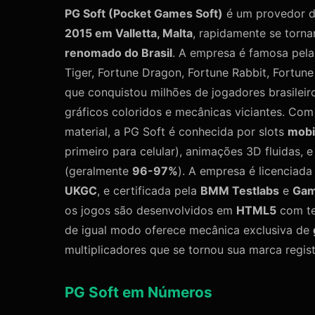
PG Soft (Pocket Games Soft)
é um provedor d
2015 em Valletta, Malta
, rapidamente se torn
renomado do Brasil
. A empresa é famosa pela
Tiger, Fortune Dragon, Fortune Rabbit, Fortu
que conquistou milhões de jogadores brasileir
gráficos coloridos e mecânicas viciantes. Co
material, a PG Soft é conhecida por slots
mobil
primeiro para celular), animações 3D fluidas, 
(geralmente
96-97%
). A empresa é licenciada
UKGC
, e certificada pela
BMM Testlabs
e
Gam
os jogos são desenvolvidos em
HTML5
com te
de igual modo oferece mecânica exclusiva de
multiplicadores que se tornou sua marca regis
PG Soft em Números