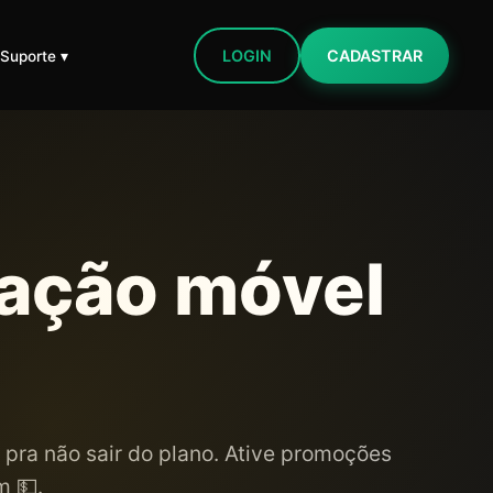
LOGIN
CADASTRAR
 Suporte ▾
ração móvel
 pra não sair do plano. Ative promoções
m 💵.