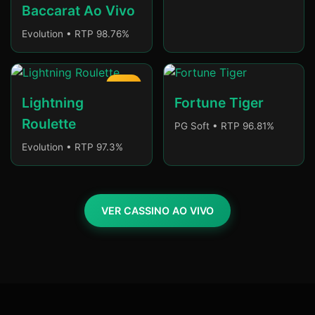
Baccarat Ao Vivo
Evolution • RTP 98.76%
HOT
Lightning
Fortune Tiger
Roulette
PG Soft • RTP 96.81%
Evolution • RTP 97.3%
VER CASSINO AO VIVO