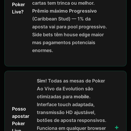
cartas tem trinca ou melhor.
Poker
Prêmio máximo Progressivo
Live?
(Caribbean Stud) — 1% da
aposta vai para pool progressivo.
Side bets têm house edge maior
mas pagamentos potenciais
enormes.
Sim!
Todas as mesas de Poker
Ao Vivo da Evolution são
otimizadas para
mobile
.
Interface touch adaptada,
Posso
transmissão HD ajustável,
apostar
botões de aposta responsivos.
Poker
Funciona em qualquer browser
Live