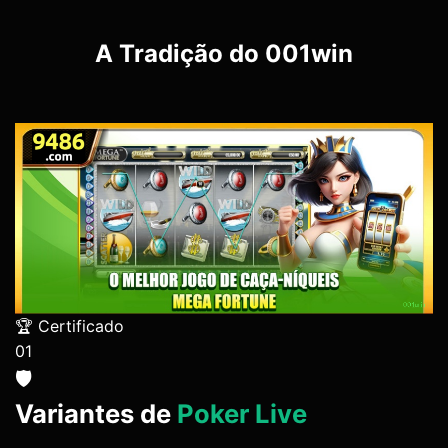
A Tradição do
001win
🏆 Certificado
01
🛡️
Variantes de
Poker Live