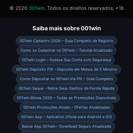
© 2026
001win
. Todos os direitos reservados. +18
Saiba mais sobre 001win
001win Cadastro 2026 – Guia Completo de Registro
Como se Cadastrar no 001win – Tutorial Atualizado
001win Login – Acesse Sua Conta com Segurança
001win Depósito PIX – Deposite em Menos de 5 Minutos
Como Depositar no 001win Via PIX – Guia Completo
001win Saque – Retire Seus Ganhos de Forma Rápida
001win Bônus 2026 – Todas as Promoções Disponíveis
001win Promoções Atuais – Ofertas Atualizadas
001win App – Aplicativo Oficial para Android e iOS
Baixar App 001win – Download Seguro Atualizado