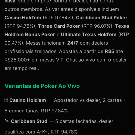
casa
: você compete contra o dealer, não contra
outros membros. As variantes disponíveis incluem
Casino Hold'em
(RTP 97.84%),
Caribbean Stud Poker
(RTP 94.78%),
Three Card Poker
(RTP 96.07%),
Texas
Hold'em Bonus Poker
e
Ultimate Texas Hold'em
(RTP
99.47%). Mesas funcionam
24/7
com dealers
profissionais treinados. Apostas a partir de
R$5
até
R$25.000+ em mesas VIP. Chat ao vivo com o dealer
em tempo real.
Variantes de Poker Ao Vivo
🃏
Casino Hold'em
— Apostador vs dealer, 2 cartas +
5 comunitárias, RTP 97.84%
🌴
Caribbean Stud
— 5 cartas fechadas, dealer
qualifica com A-K+, RTP 94.78%