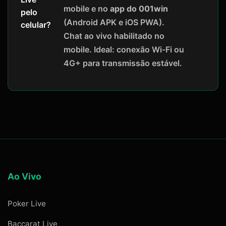
mobile e no
app do 001win
pelo
(Android APK e iOS PWA).
celular?
Chat ao vivo habilitado no
mobile. Ideal: conexão Wi-Fi ou
4G+ para transmissão estável.
Ao Vivo
Poker Live
Baccarat Live