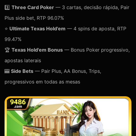
3️⃣
Three Card Poker
— 3 cartas, decisão rápida, Pair
Plus side bet, RTP 96.07%
⭐
Ultimate Texas Hold'em
— 4 spins de aposta, RTP
99.47%
🏆
Texas Hold'em Bonus
— Bonus Poker progressivo,
apostas laterais
🎰
Side Bets
— Pair Plus, AA Bonus, Trips,
progressivos em todas as mesas