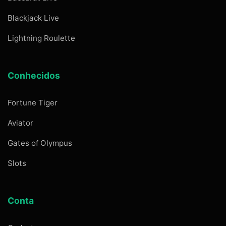
Blackjack Live
Lightning Roulette
Conhecidos
Fortune Tiger
Aviator
Gates of Olympus
Slots
Conta