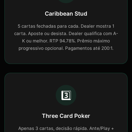
Caribbean Stud
5 cartas fechadas para cada. Dealer mostra 1
carta. Aposte ou desista. Dealer qualifica com A-
K ou melhor. RTP 94.78%. Prêmio máximo
progressivo opcional. Pagamentos até 200:1.
3️⃣
Three Card Poker
Apenas 3 cartas, decisão rápida. Ante/Play +