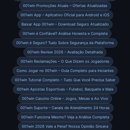
001win Promoções Atuais – Ofertas Atualizadas
001win App – Aplicativo Oficial para Android e iOS
Baixar App 001win – Download Seguro Atualizado
001win é Confiável? Análise Honesta e Completa
001win é Seguro? Tudo Sobre Segurança da Plataforma
001win Review 2026 – Avaliação Detalhada
001win Reclamações – O Que Dizem os Jogadores
Como Jogar no 001win – Guia Completo para Iniciantes
001win Tutorial Completo – Tudo Que Você Precisa Saber
001win Apostas Esportivas – Futebol, Basquete e Mais
001win Cassino Online – Jogos, Mesas e Ao Vivo
001win Suporte – Canais de Atendimento 24 Horas
001win Funciona Mesmo? Veja a Análise Completa
001win 2026 Vale a Pena? Nossa Opinião Sincera