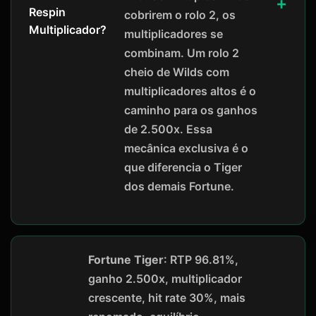
Respin
cobrirem o rolo 2, os
Multiplicador?
multiplicadores se
combinam. Um rolo 2
cheio de Wilds com
multiplicadores altos é o
caminho para os ganhos
de 2.500x. Essa
mecânica exclusiva é o
que diferencia o Tiger
dos demais Fortune.
Fortune Tiger
: RTP 96.81%,
ganho 2.500x, multiplicador
crescente, hit rate 30%, mais