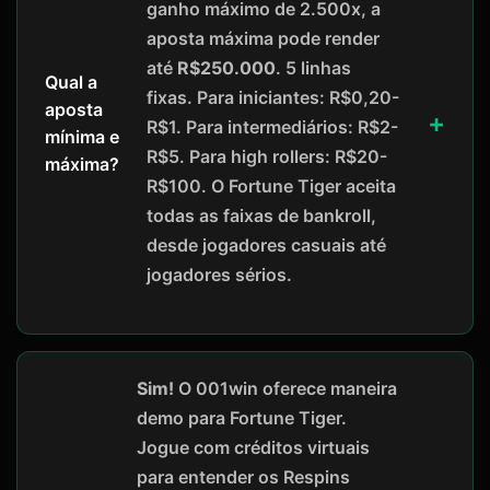
ganho máximo de 2.500x, a
aposta máxima pode render
até
R$250.000
. 5 linhas
Qual a
fixas. Para iniciantes: R$0,20-
aposta
R$1. Para intermediários: R$2-
mínima e
R$5. Para high rollers: R$20-
máxima?
R$100. O Fortune Tiger aceita
todas as faixas de bankroll,
desde jogadores casuais até
jogadores sérios.
Sim!
O 001win oferece maneira
demo para Fortune Tiger.
Jogue com créditos virtuais
para entender os Respins