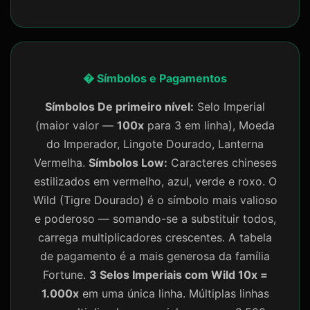
� Símbolos e Pagamentos
Símbolos De primeiro nível:
Selo Imperial
(maior valor —
100x
para 3 em linha), Moeda
do Imperador, Lingote Dourado, Lanterna
Vermelha.
Símbolos Low:
Caracteres chineses
estilizados em vermelho, azul, verde e roxo. O
Wild (Tigre Dourado) é o símbolo mais valioso
e poderoso — somando-se a substituir todos,
carrega multiplicadores crescentes. A tabela
de pagamento é a mais generosa da família
Fortune.
3 Selos Imperiais com Wild 10x =
1.000x
em uma única linha. Múltiplas linhas