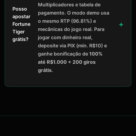
Multiplicadores e tabela de
Posso
pagamento. O modo demo usa
apostar
o mesmo RTP (96.81%) e
Fortune
mecânicas do jogo real. Para
Tiger
jogar com dinheiro real,
grátis?
deposite via PIX (mín. R$10) e
ganhe bonificação de
100%
até R$1.000 + 200 giros
grátis
.