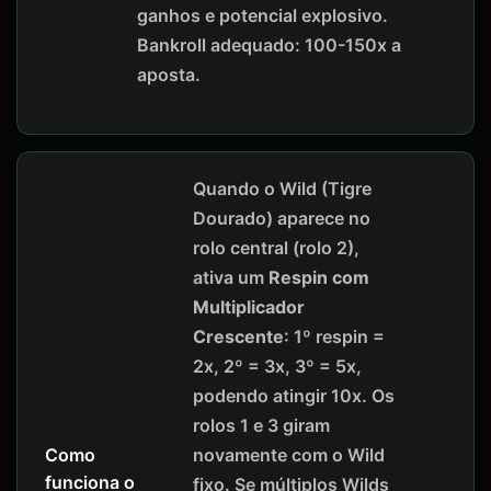
ganhos e potencial explosivo.
Bankroll adequado: 100-150x a
aposta.
Quando o Wild (Tigre
Dourado) aparece no
rolo central (rolo 2),
ativa um
Respin com
Multiplicador
Crescente
: 1º respin =
2x, 2º = 3x, 3º = 5x,
podendo atingir 10x. Os
rolos 1 e 3 giram
Como
novamente com o Wild
funciona o
fixo. Se múltiplos Wilds