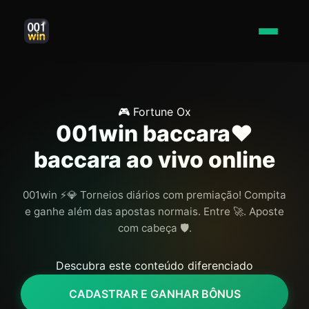
🎮 Fortune Ox
001win baccara❤️
baccara ao vivo online
001win ⚡💎 Torneios diários com premiação! Compita
e ganhe além das apostas normais. Entre 🚀. Aposte
com cabeça 🛡️.
Descubra este conteúdo diferenciado
CADASTRAR E GANHAR BÔNUS