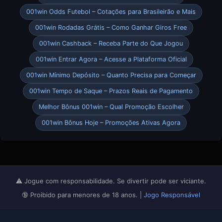
001win Odds Futebol – Cotações para Brasileirão e Mais
001win Rodadas Grátis – Como Ganhar Giros Free
001win Cashback – Receba Parte do Que Jogou
001win Entrar Agora – Acesse a Plataforma Oficial
001win Mínimo Depósito – Quanto Precisa para Começar
001win Tempo de Saque – Prazos Reais de Pagamento
Melhor Bônus 001win – Qual Promoção Escolher
001win Bônus Hoje – Promoções Ativas Agora
⚠️ Jogue com responsabilidade. Se divertir pode ser viciante.
🔞 Proibido para menores de 18 anos. |
Jogo Responsável