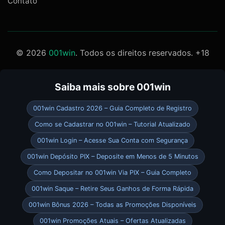
Contato
© 2026
001win
. Todos os direitos reservados. +18
Saiba mais sobre 001win
001win Cadastro 2026 – Guia Completo de Registro
Como se Cadastrar no 001win – Tutorial Atualizado
001win Login – Acesse Sua Conta com Segurança
001win Depósito PIX – Deposite em Menos de 5 Minutos
Como Depositar no 001win Via PIX – Guia Completo
001win Saque – Retire Seus Ganhos de Forma Rápida
001win Bônus 2026 – Todas as Promoções Disponíveis
001win Promoções Atuais – Ofertas Atualizadas