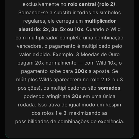
exclusivamente no
rolo central (rolo 2)
.
Somando-se a substituir todos os símbolos
regulares, ele carrega um
multiplicador
aleatório
:
2x, 3x, 5x ou 10x
. Quando o Wild
com multiplicador completa uma combinação
vencedora, o pagamento é multiplicado pelo
valor exibido. Exemplo: 3 Moedas de Ouro
pagam 20x normalmente — com Wild 10x, o
pagamento sobe para
200x
a aposta. Se
múltiplos Wilds aparecerem no rolo 2 (2 ou 3
posições), os multiplicadores são
somados
,
podendo atingir até
30x
em uma única
rodada. Isso ativa de igual modo um Respin
dos rolos 1 e 3, maximizando as
possibilidades de combinações de excelência.