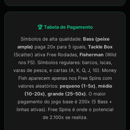
🏆 Tabela de Pagamento
Símbolos de alta qualidade:
Bass (peixe
ampla)
paga 20x para 5 iguais,
Tackle Box
(Scatter) ativa Free Rodadas,
Fisherman
(Wild
nos FS). Símbolos regulares: barcos, iscas,
varas de pesca, e cartas (A, K, Q, J, 10). Money
Fish aparecem apenas nos Free Spins com
valores aleatórios:
pequeno (1-5x)
,
médio
(10-20x)
,
grande (25-50x)
. O maior
pagamento do jogo base é 200x (5 Bass +
linhas ativas). Free Spins é onde o potencial
de 2.100x se realiza.