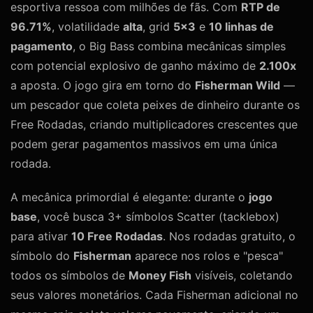
esportiva ressoa com milhões de fãs. Com
RTP de
96.71%
, volatilidade
alta
, grid
5x3
e
10 linhas de
pagamento
, o Big Bass combina mecânicas simples
com potencial explosivo de ganho máximo de
2.100x
a aposta. O jogo gira em torno do
Fisherman Wild
—
um pescador que coleta peixes de dinheiro durante os
Free Rodadas, criando multiplicadores crescentes que
podem gerar pagamentos massivos em uma única
rodada.
A mecânica primordial é elegante: durante o
jogo
base
, você busca 3+ símbolos Scatter (tacklebox)
para ativar
10 Free Rodadas
. Nos rodadas gratuito, o
símbolo do
Fisherman
aparece nos rolos e "pesca"
todos os símbolos de
Money Fish
visíveis, coletando
seus valores monetários. Cada Fisherman adicional no