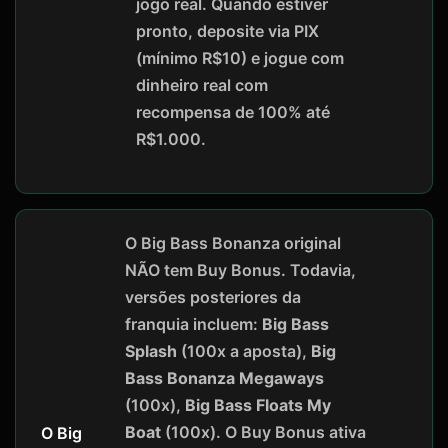
jogo real. Quando estiver
pronto, deposite via PIX
(mínimo R$10) e jogue com
dinheiro real com
recompensa de 100% até
R$1.000.
O Big Bass Bonanza original
NÃO tem Buy Bonus. Todavia,
versões posteriores da
franquia incluem:
Big Bass
Splash
(100x a aposta),
Big
Bass Bonanza Megaways
(100x),
Big Bass Floats My
Boat
(100x). O Buy Bonus ativa
O Big