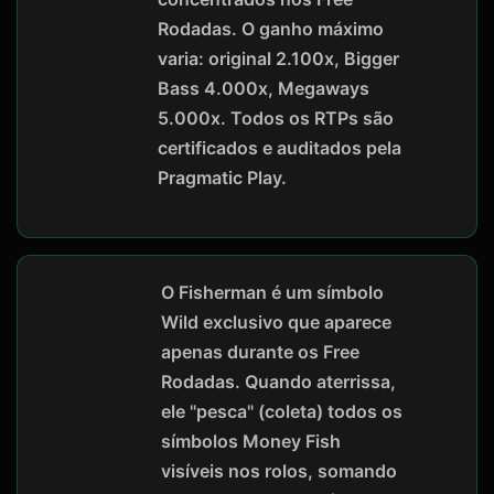
Rodadas. O ganho máximo
varia: original 2.100x, Bigger
Bass 4.000x, Megaways
5.000x. Todos os RTPs são
certificados e auditados pela
Pragmatic Play.
O Fisherman é um símbolo
Wild exclusivo que aparece
apenas durante os Free
Rodadas. Quando aterrissa,
ele "pesca" (coleta) todos os
símbolos Money Fish
visíveis nos rolos, somando