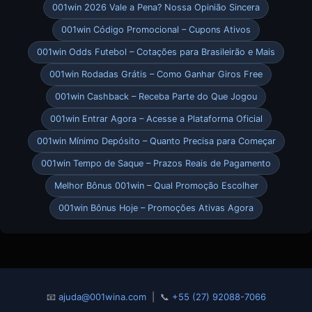
001win 2026 Vale a Pena? Nossa Opinião Sincera
001win Código Promocional – Cupons Ativos
001win Odds Futebol – Cotações para Brasileirão e Mais
001win Rodadas Grátis – Como Ganhar Giros Free
001win Cashback – Receba Parte do Que Jogou
001win Entrar Agora – Acesse a Plataforma Oficial
001win Mínimo Depósito – Quanto Precisa para Começar
001win Tempo de Saque – Prazos Reais de Pagamento
Melhor Bônus 001win – Qual Promoção Escolher
001win Bônus Hoje – Promoções Ativas Agora
📧
ajuda@001wina.com
| 📞
+55 (27) 92088-7066