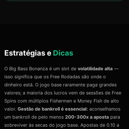
Estratégias e
Dicas
O Big Bass Bonanza é um slot de
volatilidade alta
—
isso significa que os Free Rodadas são onde o
dinheiro está. O jogo base raramente paga grandes
valores; a maioria dos lucros vem de sessões de Free
Spins com múltiplos Fishermen e Money Fish de alto
valor.
Gestão de bankroll é essencial:
aconselhamos
um bankroll de pelo menos
200-300x a aposta
para
sobreviver às secas do jogo base. Apostas de 0.10 a