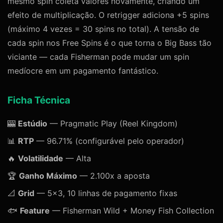
mesmo spin coleta valores novamente, criando um
efeito de multiplicação. O retrigger adiciona +5 spins
(máximo 4 vezes = 30 spins no total). A tensão de
cada spin nos Free Spins é o que torna o Big Bass tão
viciante — cada Fisherman pode mudar um spin
medíocre em um pagamento fantástico.
Ficha Técnica
🎰
Estúdio
— Pragmatic Play (Reel Kingdom)
📊
RTP
— 96.71% (configurável pelo operador)
🔥
Volatilidade
— Alta
🏆
Ganho Máximo
— 2.100x a aposta
📐
Grid
— 5x3, 10 linhas de pagamento fixas
🐟
Feature
— Fisherman Wild + Money Fish Collection