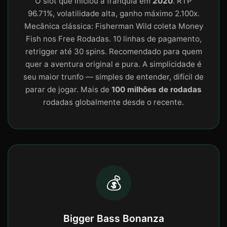
O slot que iniciou a franquia em
2020
. RTP
96.71%, volatilidade alta, ganho máximo 2.100x.
Mecânica clássica: Fisherman Wild coleta Money
Fish nos Free Rodadas. 10 linhas de pagamento,
retrigger até 30 spins. Recomendado para quem
quer a aventura original e pura. A simplicidade é
seu maior trunfo — simples de entender, difícil de
parar de jogar. Mais de
100 milhões de rodadas
rodadas globalmente desde o recente.
💰
Bigger Bass Bonanza