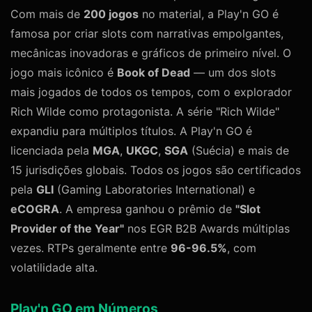
Com mais de
200 jogos
no material, a Play'n GO é
famosa por criar slots com narrativas empolgantes,
mecânicas inovadoras e gráficos de primeiro nível. O
jogo mais icônico é
Book of Dead
— um dos slots
mais jogados de todos os tempos, com o explorador
Rich Wilde como protagonista. A série "Rich Wilde"
expandiu para múltiplos títulos. A Play'n GO é
licenciada pela
MGA
,
UKGC
,
SGA
(Suécia) e mais de
15 jurisdições globais. Todos os jogos são certificados
pela
GLI
(Gaming Laboratories International) e
eCOGRA
. A empresa ganhou o prêmio de
"Slot
Provider of the Year"
nos EGR B2B Awards múltiplas
vezes. RTPs geralmente entre
96-96.5%
, com
volatilidade alta.
Play'n GO em Números