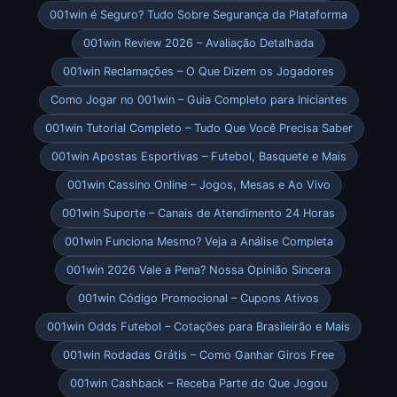
001win é Seguro? Tudo Sobre Segurança da Plataforma
001win Review 2026 – Avaliação Detalhada
001win Reclamações – O Que Dizem os Jogadores
Como Jogar no 001win – Guia Completo para Iniciantes
001win Tutorial Completo – Tudo Que Você Precisa Saber
001win Apostas Esportivas – Futebol, Basquete e Mais
001win Cassino Online – Jogos, Mesas e Ao Vivo
001win Suporte – Canais de Atendimento 24 Horas
001win Funciona Mesmo? Veja a Análise Completa
001win 2026 Vale a Pena? Nossa Opinião Sincera
001win Código Promocional – Cupons Ativos
001win Odds Futebol – Cotações para Brasileirão e Mais
001win Rodadas Grátis – Como Ganhar Giros Free
001win Cashback – Receba Parte do Que Jogou