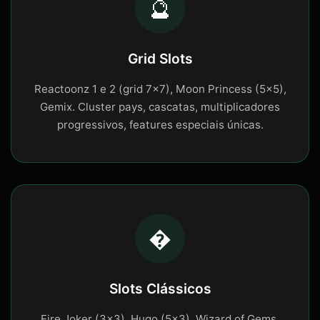
🔮
Grid Slots
Reactoonz 1 e 2 (grid 7x7), Moon Princess (5x5),
Gemix. Cluster pays, cascatas, multiplicadores
progressivos, features especiais únicas.
�
Slots Clássicos
Fire Joker (3x3), Hugo (5x3), Wizard of Gems.