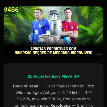
📖 Jogos Icônicos Play'n GO
Book of Dead
— O slot mais renomado. Rich
Wilde no Egito Antigo. 5x3, 10 linhas, RTP
96.21%, max win 5.000x, free spins com
símbolo expansivo.
Reactoonz
— Grid 7x7,