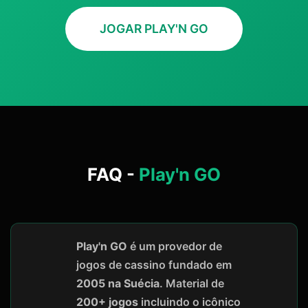
JOGAR PLAY'N GO
FAQ -
Play'n GO
Play'n GO
é um provedor de
jogos de cassino fundado em
2005 na Suécia
. Material de
200+ jogos
incluindo o icônico