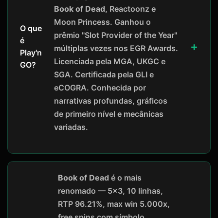
Book of Dead
, Reactoonz e
Moon Princess. Ganhou o
O que
prêmio "Slot Provider of the Year"
é
múltiplas vezes nos EGR Awards.
Play'n
Licenciada pela MGA, UKGC e
GO?
SGA. Certificada pela GLI e
eCOGRA. Conhecida por
narrativas profundas, gráficos
de primeiro nível e mecânicas
variadas.
Book of Dead
é o mais
renomado — 5x3, 10 linhas,
RTP 96.21%, max win 5.000x,
free spins com símbolo