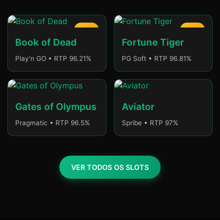
HOT
HOT
Book of Dead
Fortune Tiger
Play'n GO • RTP 96.21%
PG Soft • RTP 96.81%
Gates of Olympus
Aviator
Pragmatic • RTP 96.5%
Spribe • RTP 97%
VER TODOS OS SLOTS