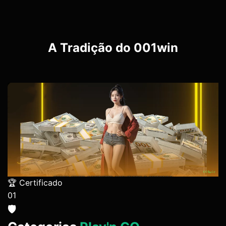
A Tradição do
001win
🏆 Certificado
01
🛡️