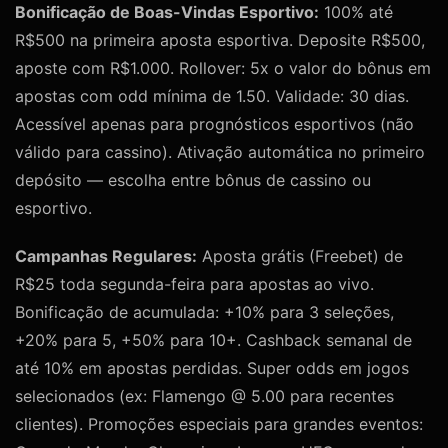
Bonificação de Boas-Vindas Esportivo:
100% até
R$500 na primeira aposta esportiva. Deposite R$500,
aposte com R$1.000. Rollover: 5x o valor do bônus em
apostas com odd mínima de 1.50. Validade: 30 dias.
Acessível apenas para prognósticos esportivos (não
válido para cassino). Ativação automática no primeiro
depósito — escolha entre bônus de cassino ou
esportivo.
Campanhas Regulares:
Aposta grátis (Freebet) de
R$25 toda segunda-feira para apostas ao vivo.
Bonificação de acumulada: +10% para 3 seleções,
+20% para 5, +50% para 10+. Cashback semanal de
até 10% em apostas perdidas. Super odds em jogos
selecionados (ex: Flamengo @ 5.00 para recentes
clientes). Promoções especiais para grandes eventos: