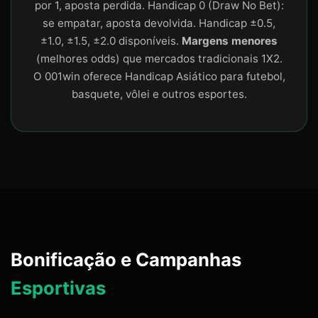
por 1, aposta perdida. Handicap 0 (Draw No Bet):
se empatar, aposta devolvida. Handicap ±0.5,
±1.0, ±1.5, ±2.0 disponíveis.
Margens menores
(melhores odds) que mercados tradicionais 1X2.
O 001win oferece Handicap Asiático para futebol,
basquete, vôlei e outros esportes.
Bonificação e Campanhas
Esportivas