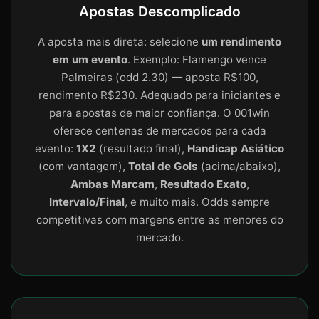
Apostas Descomplicado
A aposta mais direta: selecione
um rendimento
em um evento
. Exemplo: Flamengo vence
Palmeiras (odd 2.30) — aposta R$100,
rendimento R$230. Adequado para iniciantes e
para apostas de maior confiança. O 001win
oferece centenas de mercados para cada
evento:
1X2
(resultado final),
Handicap Asiático
(com vantagem),
Total de Gols
(acima/abaixo),
Ambas Marcam
,
Resultado Exato
,
Intervalo/Final
, e muito mais. Odds sempre
competitivas com margens entre as menores do
mercado.