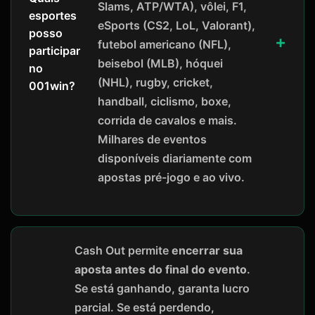
Slams, ATP/WTA), vôlei, F1,
esportes
eSports (CS2, LoL, Valorant),
posso
futebol americano (NFL),
participar
beisebol (MLB), hóquei
no
(NHL), rugby, cricket,
001win?
handball, ciclismo, boxe,
corrida de cavalos e mais.
Milhares de eventos
disponíveis diariamente com
apostas pré-jogo e ao vivo.
Cash Out permite
encerrar sua
aposta antes do final do evento
.
Se está ganhando, garanta lucro
parcial. Se está perdendo,