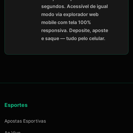
segundos. Acessível de igual
modo via explorador web
mobile com tela 100%
responsiva. Deposite, aposte
e saque — tudo pelo celular.
Esportes
Apostas Esportivas
Ao Vivo