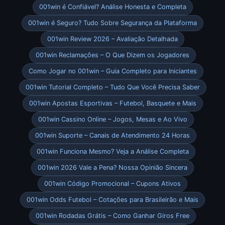
001win é Confiável? Análise Honesta e Completa
001win é Seguro? Tudo Sobre Segurança da Plataforma
001win Review 2026 – Avaliação Detalhada
001win Reclamações – O Que Dizem os Jogadores
Como Jogar no 001win – Guia Completo para Iniciantes
001win Tutorial Completo – Tudo Que Você Precisa Saber
001win Apostas Esportivas – Futebol, Basquete e Mais
001win Cassino Online – Jogos, Mesas e Ao Vivo
001win Suporte – Canais de Atendimento 24 Horas
001win Funciona Mesmo? Veja a Análise Completa
001win 2026 Vale a Pena? Nossa Opinião Sincera
001win Código Promocional – Cupons Ativos
001win Odds Futebol – Cotações para Brasileirão e Mais
001win Rodadas Grátis – Como Ganhar Giros Free