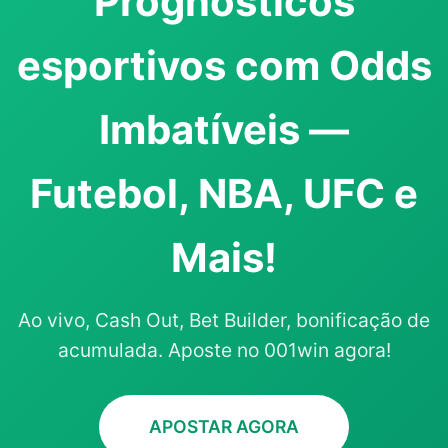
Prognósticos
esportivos com Odds
Imbatíveis —
Futebol, NBA, UFC e
Mais!
Ao vivo, Cash Out, Bet Builder, bonificação de
acumulada. Aposte no 001win agora!
APOSTAR AGORA