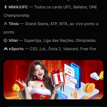
🥊
MMA/UFC
— Todos os cards UFC, Bellator, ONE
Championship
🎾
Tênis
— Grand Slams, ATP, WTA, ao vivo ponto a
ponto
🏐
Vôlei
— Superliga, Liga das Nações, Olimpíadas
🎮
eSports
— CS2, LoL, Dota 2, Valorant, Free Fire