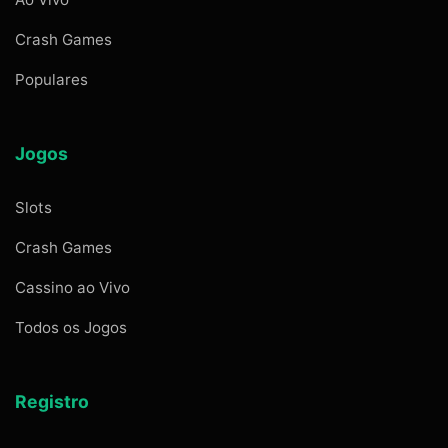
Crash Games
Populares
Jogos
Slots
Crash Games
Cassino ao Vivo
Todos os Jogos
Registro