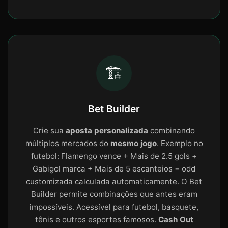
🏗️
Bet Builder
Crie sua
aposta personalizada
combinando
múltiplos mercados do
mesmo jogo
. Exemplo no
futebol: Flamengo vence + Mais de 2.5 gols +
Gabigol marca + Mais de 5 escanteios = odd
customizada calculada automaticamente. O Bet
Builder permite combinações que antes eram
impossíveis. Acessível para futebol, basquete,
tênis e outros esportes famosos.
Cash Out