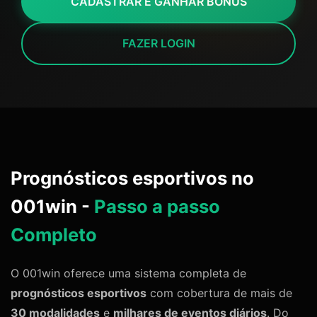
CADASTRAR E GANHAR BÔNUS
FAZER LOGIN
Prognósticos esportivos no
001win -
Passo a passo
Completo
O 001win oferece uma sistema completa de
prognósticos esportivos
com cobertura de mais de
30 modalidades
e
milhares de eventos diários
. Do