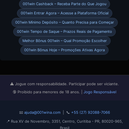
001win Cashback – Receba Parte do Que Jogou
001win Entrar Agora – Acesse a Plataforma Oficial
001win Mínimo Depósito – Quanto Precisa para Começar
001win Tempo de Saque – Prazos Reais de Pagamento
Melhor Bônus 001win – Qual Promoção Escolher
001win Bônus Hoje – Promoções Ativas Agora
⚠️ Jogue com responsabilidade. Participar pode ser viciante.
🔞 Proibido para menores de 18 anos. |
Jogo Responsável
📧
ajuda@001wina.com
| 📞
+55 (27) 92088-7066
📍 Rua XV de Novembro, 3351, Centro, Curitiba - PR, 80020-965,
Brasil