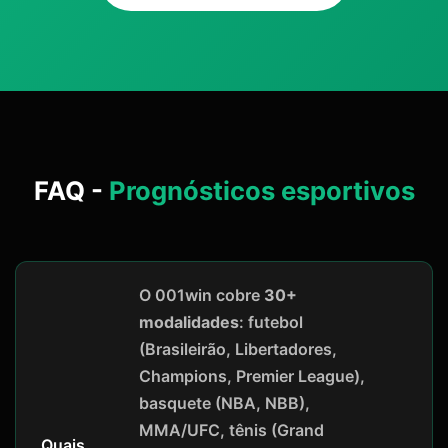
FAQ -
Prognósticos esportivos
O 001win cobre
30+
modalidades
: futebol
(Brasileirão, Libertadores,
Champions, Premier League),
basquete (NBA, NBB),
MMA/UFC, tênis (Grand
Quais