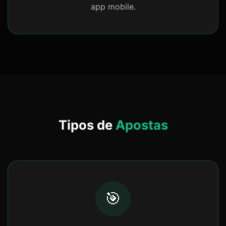
app mobile.
Tipos de
Apostas
🎯