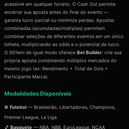
acessível em qualquer horário. O Cash Out permite
encerrar sua aposta antes do final do evento —
garanta lucro parcial ou minimize perdas. Apostas
combinadas (acumuladas/múltiplas) permitem
combinar seleções de diferentes eventos em um único
bilhete, multiplicando as odds e o potencial de lucro.
O 001win de igual modo oferece
Bet Builder
: crie sua
própria aposta combinando múltiplos mercados do
mesmo jogo (ex: Rendimento + Total de Gols +
Participante Marca).
Modalidades Disponíveis
⚽
Futebol
— Brasileirão, Libertadores, Champions,
Premier League, La Liga
🏀
Basquete
— NBA, NBB, EuroLeague, NCAA