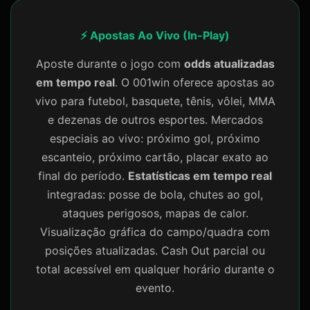
⚡ Apostas Ao Vivo (In-Play)
Aposte durante o jogo com
odds atualizadas
em tempo real
. O 001win oferece apostas ao
vivo para futebol, basquete, tênis, vôlei, MMA
e dezenas de outros esportes. Mercados
especiais ao vivo: próximo gol, próximo
escanteio, próximo cartão, placar exato ao
final do período.
Estatísticas em tempo real
integradas: posse de bola, chutes ao gol,
ataques perigosos, mapas de calor.
Visualização gráfica do campo/quadra com
posições atualizadas. Cash Out parcial ou
total acessível em qualquer horário durante o
evento.