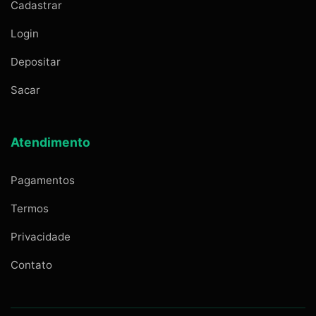
Cadastrar
Login
Depositar
Sacar
Atendimento
Pagamentos
Termos
Privacidade
Contato